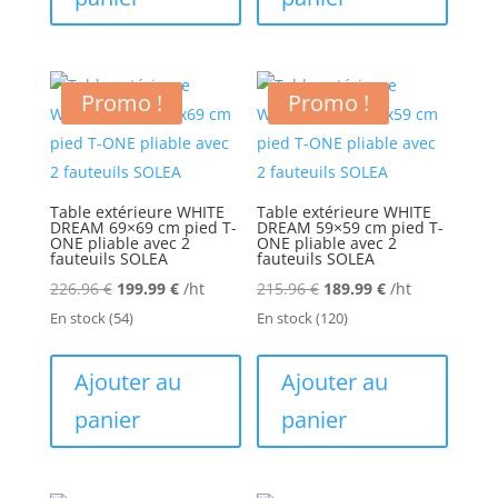
Promo !
Promo !
Table extérieure WHITE
Table extérieure WHITE
DREAM 69×69 cm pied T-
DREAM 59×59 cm pied T-
ONE pliable avec 2
ONE pliable avec 2
fauteuils SOLEA
fauteuils SOLEA
Le
Le
Le
Le
226.96
€
199.99
€
/ht
215.96
€
189.99
€
/ht
prix
prix
prix
prix
En stock
(54)
En stock
(120)
initial
actuel
initial
actuel
était :
est :
était :
est :
Ajouter au
Ajouter au
226.96 €.
199.99 €.
215.96 €.
189.99 €.
panier
panier