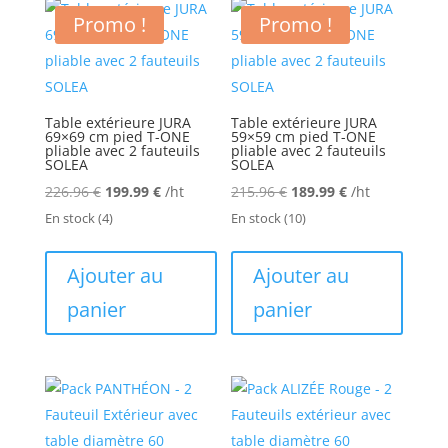
Promo !
Promo !
Table extérieure JURA
Table extérieure JURA
69×69 cm pied T-ONE
59×59 cm pied T-ONE
pliable avec 2 fauteuils
pliable avec 2 fauteuils
SOLEA
SOLEA
Le
Le
Le
Le
226.96
€
199.99
€
/ht
215.96
€
189.99
€
/ht
prix
prix
prix
prix
En stock
(4)
En stock
(10)
initial
actuel
initial
actuel
était :
est :
était :
est :
Ajouter au
Ajouter au
226.96 €.
199.99 €.
215.96 €.
189.99 €.
panier
panier