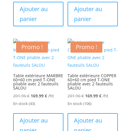
était :
est :
était :
est :
Ajouter au
Ajouter au
211.96 €.
175.99 €.
201.96 €.
169.99 €.
panier
panier
Promo !
Promo !
Table extérieure MARBRE
Table extérieure COPPER
60×60 cm pied T-ONE
60×60 cm pied T-ONE
pliable avec 2 fauteuils
pliable avec 2 fauteuils
SALOU
SALOU
Le
Le
Le
Le
201.96
€
169.99
€
/ht
201.96
€
169.99
€
/ht
prix
prix
prix
prix
En stock
(43)
En stock
(106)
initial
actuel
initial
actuel
était :
est :
était :
est :
Ajouter au
Ajouter au
201.96 €.
169.99 €.
201.96 €.
169.99 €.
panier
panier