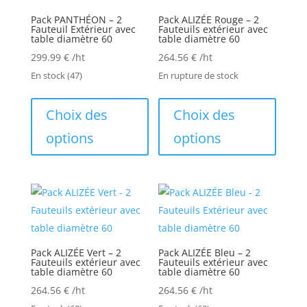
Pack PANTHÉON – 2
Pack ALIZÉE Rouge – 2
Fauteuil Extérieur avec
Fauteuils extérieur avec
table diamètre 60
table diamètre 60
299.99
€
/ht
264.56
€
/ht
En stock
(47)
En rupture de stock
Ce
Ce
produit
produi
Choix des
Choix des
a
a
options
options
plusieurs
plusie
variations.
variati
Les
Les
options
option
peuvent
peuve
être
être
choisies
choisi
Pack ALIZÉE Vert – 2
Pack ALIZÉE Bleu – 2
Fauteuils extérieur avec
Fauteuils extérieur avec
sur
sur
table diamètre 60
table diamètre 60
la
la
264.56
€
/ht
264.56
€
/ht
page
page