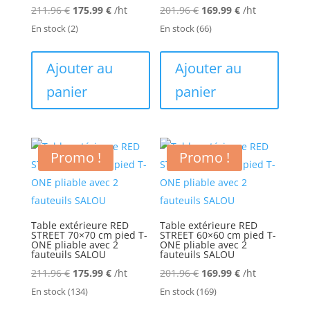
Le
Le
Le
Le
211.96
€
175.99
€
/ht
201.96
€
169.99
€
/ht
prix
prix
prix
prix
En stock
(2)
En stock
(66)
initial
actuel
initial
actuel
était :
est :
était :
est :
Ajouter au
Ajouter au
211.96 €.
175.99 €.
201.96 €.
169.99 €.
panier
panier
Promo !
Promo !
Table extérieure RED
Table extérieure RED
STREET 70×70 cm pied T-
STREET 60×60 cm pied T-
ONE pliable avec 2
ONE pliable avec 2
fauteuils SALOU
fauteuils SALOU
Le
Le
Le
Le
211.96
€
175.99
€
/ht
201.96
€
169.99
€
/ht
prix
prix
prix
prix
En stock
(134)
En stock
(169)
initial
actuel
initial
actuel