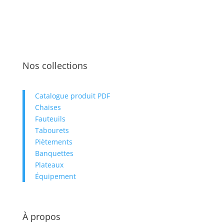
démo vidéo avec un commercial.
Cela ne vous prendra que quelques
seconde, les informations que nous
recevrons nous permettront de
personnaliser la démo selon vos
besoins.
Nos collections
Catalogue produit PDF
Chaises
Fauteuils
Tabourets
Piètements
Banquettes
Plateaux
Équipement
À propos