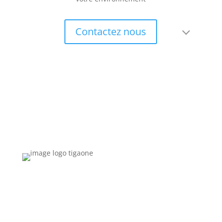
Contactez nous

Vous désirez voir ce produit
en direct ?
Il vous suffit de completer ce
04 66 29 19 72
formulaire pour programmer une