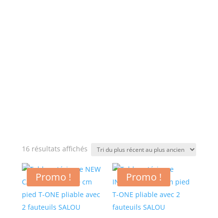
Trié
16 résultats affichés
du
plus
Promo !
Promo !
récent
au
plus
ancien