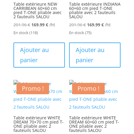
Table extérieure NEW
Table extérieure INDIANA
CARRIBEAN 60×60 cm
60×60 cm pied T-ONE
pied T-ONE pliable avec
pliable avec 2 fauteuils
2 fauteuils SALOU
SALOU
Le
Le
Le
Le
201.96
€
169.99
€
/ht
201.96
€
169.99
€
/ht
prix
prix
prix
prix
En stock
(118)
En stock
(75)
initial
actuel
initial
actuel
était :
est :
était :
est :
Ajouter au
Ajouter au
201.96 €.
169.99 €.
201.96 €.
169.99 €.
panier
panier
Promo !
Promo !
Table extérieure WHITE
Table extérieure WHITE
DREAM 70×70 cm pied T-
DREAM 60×60 cm pied T-
ONE pliable avec 2
ONE pliable avec 2
fauteuils SALOU
fauteuils SALOU