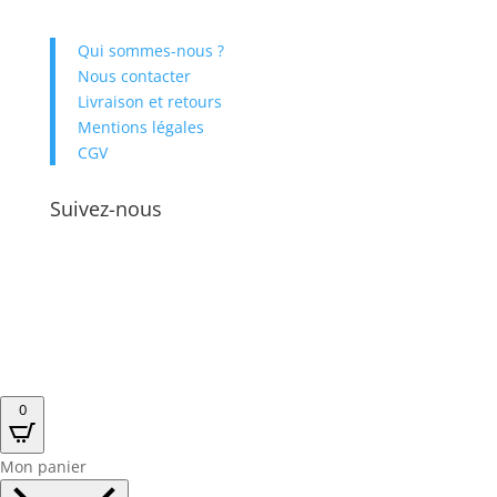
Qui sommes-nous ?
Nous contacter
Application d'appel
Livraison et retours
Appel standard
Mentions légales
Whatsapp
CGV
FaceTime
Suivez-nous
Zoom
Google Meet
Autres
Envoi
0
Mon panier