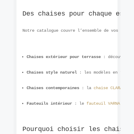
Des chaises pour chaque espa
Notre catalogue couvre l’ensemble de vos besoi
Chaises extérieur pour terrasse
 : découvrez 
Chaises style naturel
 : les modèles en rotin
Chaises contemporaines
 : la 
chaise CLARA
 en 
Fauteuils intérieur
 : le 
fauteuil VARNA en m
Pourquoi choisir les chaises