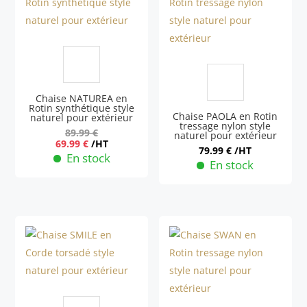
Chaise NATUREA en
Rotin synthétique style
Chaise PAOLA en Rotin
naturel pour extérieur
tressage nylon style
89.99
€
naturel pour extérieur
Le
Le
69.99
€
/HT
79.99
€
/HT
prix
prix
En stock
En stock
initial
actuel
était :
est :
89.99 €.
69.99 €.