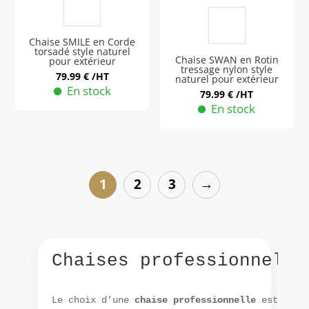
Chaise SMILE en Corde
torsadé style naturel
Chaise SWAN en Rotin
pour extérieur
tressage nylon style
79.99
€
/HT
naturel pour extérieur
En stock
79.99
€
/HT
En stock
1
2
3
→
Chaises professionnelle
Le choix d’une 
chaise professionnelle
 est déte