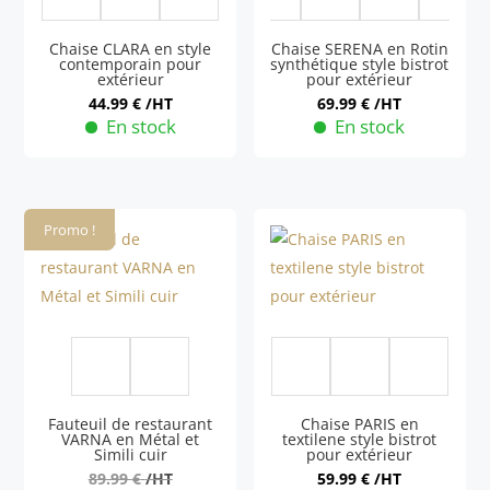
Chaise CLARA en style
Chaise SERENA en Rotin
contemporain pour
synthétique style bistrot
extérieur
pour extérieur
44.99
€
/HT
69.99
€
/HT
En stock
En stock
Ce
Ce
produit
produit
a
a
Promo !
plusieurs
plusieurs
variations.
variations.
Les
Les
options
options
peuvent
peuvent
être
être
choisies
choisies
Fauteuil de restaurant
Chaise PARIS en
sur
sur
VARNA en Métal et
textilene style bistrot
Simili cuir
pour extérieur
la
la
89.99
€
/HT
59.99
€
/HT