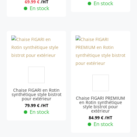
page
page
69.99
€
/HT
En stock
En stock
du
du
Ce
Ce
produit
produit
produit
produit
a
a
plusieurs
plusieurs
variations.
variations.
Les
Les
options
options
peuvent
peuvent
être
être
choisies
choisies
Chaise FIGARI en Rotin
sur
synthétique style bistrot
sur
Chaise FIGARI PREMIUM
la
pour extérieur
en Rotin synthétique
la
79.99
€
/HT
page
style bistrot pour
extérieur
page
En stock
du
84.99
€
/HT
du
produit
En stock
produit