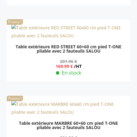
était :
est :
211.96 €.
175.99 €.
Promo !
Table extérieure RED STREET 60×60 cm pied T-ONE
pliable avec 2 fauteuils SALOU
201.96
€
Le
Le
169.99
€
/HT
prix
prix
En stock
initial
actuel
était :
est :
201.96 €.
169.99 €.
Promo !
Table extérieure MARBRE 60×60 cm pied T-ONE
pliable avec 2 fauteuils SALOU