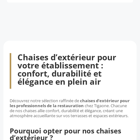
Ce
choisies
produit
sur
a
la
plusieurs
page
variations.
du
Les
produit
options
Chaises d’extérieur pour
peuvent
votre établissement :
être
confort, durabilité et
choisies
élégance en plein air
sur
la
page
Découvrez notre sélection raffinée de
chaises d’extérieur pour
les professionnels de la restauration
chez Tigaone. Chacune
du
de nos chaises allie confort, durabilité et élégance, créant une
produit
atmosphère accueillante sur vos terrasses et espaces extérieurs.
Pourquoi opter pour nos chaises
d’extérieur ?