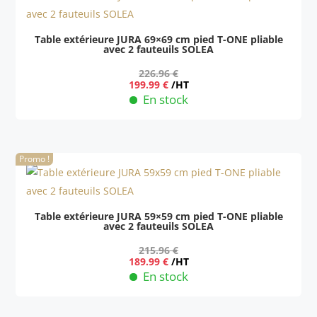
Table extérieure JURA 69×69 cm pied T-ONE pliable
avec 2 fauteuils SOLEA
226.96
€
Le
Le
199.99
€
/HT
prix
prix
En stock
initial
actuel
était :
est :
226.96 €.
199.99 €.
Promo !
Table extérieure JURA 59×59 cm pied T-ONE pliable
avec 2 fauteuils SOLEA
215.96
€
Le
Le
189.99
€
/HT
prix
prix
En stock
initial
actuel
était :
est :
215.96 €.
189.99 €.