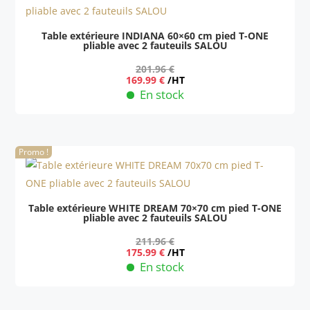
Table extérieure INDIANA 60×60 cm pied T-ONE
pliable avec 2 fauteuils SALOU
201.96
€
Le
Le
169.99
€
/HT
prix
prix
En stock
initial
actuel
était :
est :
201.96 €.
169.99 €.
Promo !
Table extérieure WHITE DREAM 70×70 cm pied T-ONE
pliable avec 2 fauteuils SALOU
211.96
€
Le
Le
175.99
€
/HT
prix
prix
En stock
initial
actuel
était :
est :
211.96 €.
175.99 €.