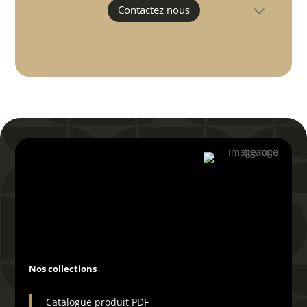
Contactez nous

04 66 29 19 72
Vous désirez voir ce
produit en direct ?
Il vous suffit de completer ce
formulaire pour programmer une
démo vidéo avec un commercial.
Nos collections
Cela ne vous prendra que quelques
seconde, les informations que nous
recevrons nous permettront de
Catalogue produit PDF