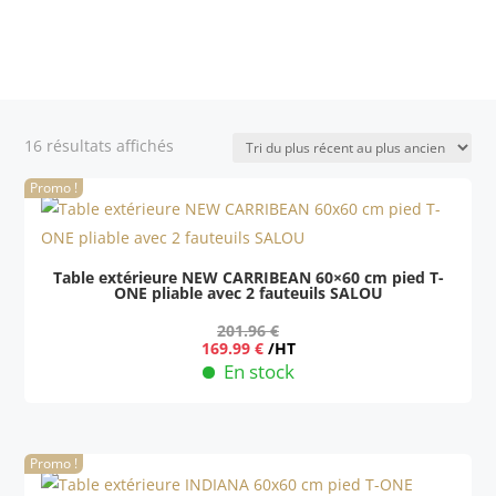
Trié
16 résultats affichés
du
Promo !
plus
récent
au
plus
Table extérieure NEW CARRIBEAN 60×60 cm pied T-
ONE pliable avec 2 fauteuils SALOU
ancien
201.96
€
Le
Le
169.99
€
/HT
prix
prix
En stock
initial
actuel
était :
est :
201.96 €.
169.99 €.
Promo !