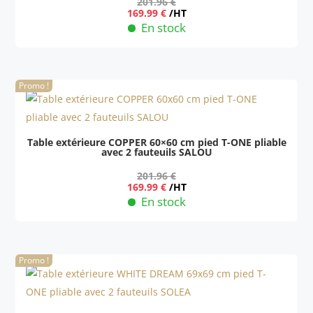
201.96
€
Le
Le
169.99
€
/HT
prix
prix
En stock
initial
actuel
était :
est :
201.96 €.
169.99 €.
Promo !
Table extérieure COPPER 60×60 cm pied T-ONE pliable
avec 2 fauteuils SALOU
201.96
€
Le
Le
169.99
€
/HT
prix
prix
En stock
initial
actuel
était :
est :
201.96 €.
169.99 €.
Promo !