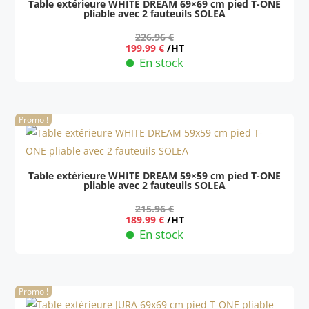
Table extérieure WHITE DREAM 69×69 cm pied T-ONE
pliable avec 2 fauteuils SOLEA
226.96
€
Le
Le
199.99
€
/HT
prix
prix
En stock
initial
actuel
était :
est :
226.96 €.
199.99 €.
Promo !
Table extérieure WHITE DREAM 59×59 cm pied T-ONE
pliable avec 2 fauteuils SOLEA
215.96
€
Le
Le
189.99
€
/HT
prix
prix
En stock
initial
actuel
était :
est :
215.96 €.
189.99 €.
Promo !