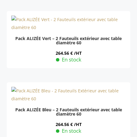
produit
sur
a
la
plusieurs
page
variations.
du
Les
produit
Pack ALIZÉE Vert – 2 Fauteuils extérieur avec table
diamètre 60
options
peuvent
264.56
€
/HT
En stock
être
Ce
choisies
produit
sur
a
la
plusieurs
page
variations.
du
Les
produit
Pack ALIZÉE Bleu – 2 Fauteuils extérieur avec table
diamètre 60
options
peuvent
264.56
€
/HT
En stock
être