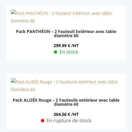
Pack PANTHÉON – 2 Fauteuil Extérieur avec table
diamètre 60
299.99
€
/HT
En stock
Ce
produit
a
plusieurs
variations.
Les
Pack ALIZÉE Rouge – 2 Fauteuils extérieur avec table
diamètre 60
options
peuvent
264.56
€
/HT
En rupture de stock
être
Ce
choisies