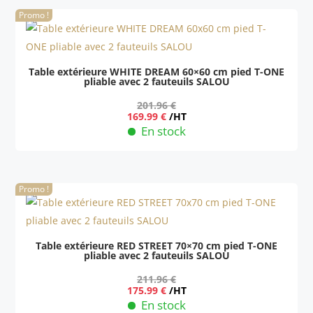
Promo !
Table extérieure WHITE DREAM 60×60 cm pied T-ONE
pliable avec 2 fauteuils SALOU
201.96
€
Le
Le
169.99
€
/HT
prix
prix
En stock
initial
actuel
était :
est :
201.96 €.
169.99 €.
Promo !
Table extérieure RED STREET 70×70 cm pied T-ONE
pliable avec 2 fauteuils SALOU
211.96
€
Le
Le
175.99
€
/HT
prix
prix
En stock
initial
actuel