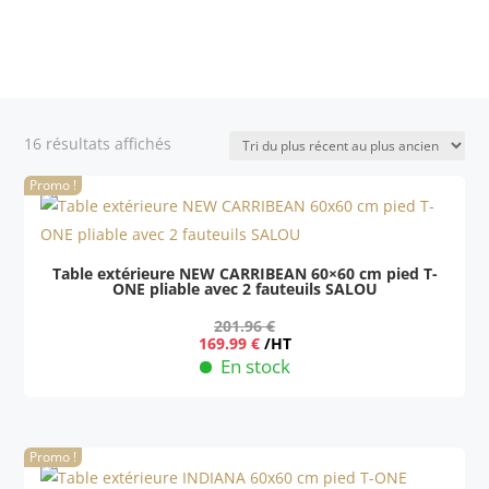
Trié
16 résultats affichés
du
Promo !
plus
récent
au
plus
Table extérieure NEW CARRIBEAN 60×60 cm pied T-
ONE pliable avec 2 fauteuils SALOU
ancien
201.96
€
Le
Le
169.99
€
/HT
prix
prix
En stock
initial
actuel
était :
est :
201.96 €.
169.99 €.
Promo !