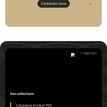
Contactez nous

04 66 29 19 72
Vous désirez voir ce
produit en direct ?
Il vous suffit de completer ce
formulaire pour programmer une
démo vidéo avec un commercial.
Nos collections
Cela ne vous prendra que quelques
seconde, les informations que nous
recevrons nous permettront de
Catalogue produit PDF