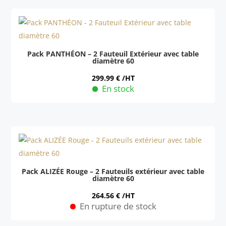
Pack PANTHÉON – 2 Fauteuil Extérieur avec table
diamètre 60
299.99
€
/HT
En stock
Ce
produit
a
plusieurs
variations.
Les
Pack ALIZÉE Rouge – 2 Fauteuils extérieur avec table
diamètre 60
options
peuvent
264.56
€
/HT
En rupture de stock
être
Ce
choisies