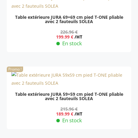
Table extérieure JURA 69×69 cm pied T-ONE pliable
avec 2 fauteuils SOLEA
226.96
€
Le
Le
199.99
€
/HT
prix
prix
En stock
initial
actuel
était :
est :
226.96 €.
199.99 €.
Promo !
Table extérieure JURA 59×59 cm pied T-ONE pliable
avec 2 fauteuils SOLEA
215.96
€
Le
Le
189.99
€
/HT
prix
prix
En stock
initial
actuel
était :
est :
215.96 €.
189.99 €.