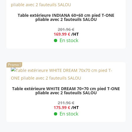
Table extérieure INDIANA 60×60 cm pied T-ONE
pliable avec 2 fauteuils SALOU
201.96
€
Le
Le
169.99
€
/HT
prix
prix
En stock
initial
actuel
était :
est :
201.96 €.
169.99 €.
Promo !
Table extérieure WHITE DREAM 70×70 cm pied T-ONE
pliable avec 2 fauteuils SALOU
211.96
€
Le
Le
175.99
€
/HT
prix
prix
En stock
initial
actuel
était :
est :
211.96 €.
175.99 €.