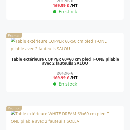
201.96
€
Le
Le
169.99
€
/HT
prix
prix
En stock
initial
actuel
était :
est :
201.96 €.
169.99 €.
Promo !
Table extérieure COPPER 60×60 cm pied T-ONE pliable
avec 2 fauteuils SALOU
201.96
€
Le
Le
169.99
€
/HT
prix
prix
En stock
initial
actuel
était :
est :
201.96 €.
169.99 €.
Promo !