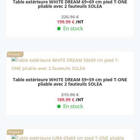
Table extérieure WHITE DREAM 69×69 cm pied T-ONE
pliable avec 2 fauteuils SOLEA
226.96
€
Le
Le
199.99
€
/HT
prix
prix
En stock
initial
actuel
était :
est :
226.96 €.
199.99 €.
Promo !
Table extérieure WHITE DREAM 59×59 cm pied T-ONE
pliable avec 2 fauteuils SOLEA
215.96
€
Le
Le
189.99
€
/HT
prix
prix
En stock
initial
actuel
était :
est :
215.96 €.
189.99 €.
Promo !