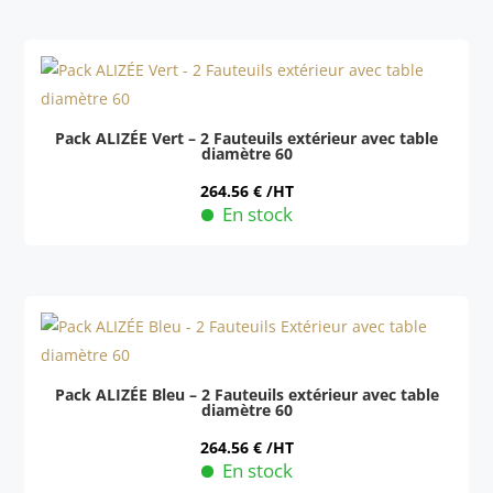
produit
sur
a
la
plusieurs
page
variations.
du
Les
produit
Pack ALIZÉE Vert – 2 Fauteuils extérieur avec table
diamètre 60
options
peuvent
264.56
€
/HT
En stock
être
Ce
choisies
produit
sur
a
la
plusieurs
page
variations.
du
Les
produit
Pack ALIZÉE Bleu – 2 Fauteuils extérieur avec table
diamètre 60
options
peuvent
264.56
€
/HT
En stock
être