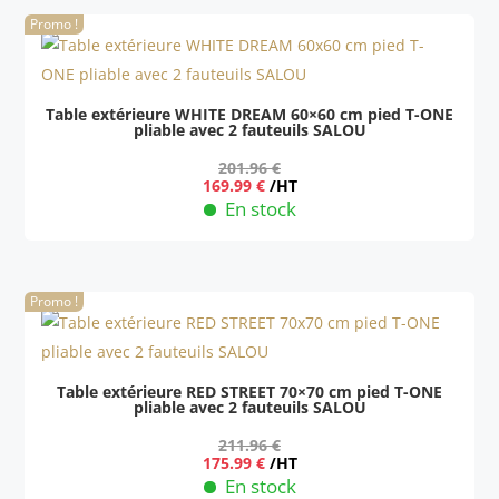
Promo !
Table extérieure WHITE DREAM 60×60 cm pied T-ONE
pliable avec 2 fauteuils SALOU
201.96
€
Le
Le
169.99
€
/HT
prix
prix
En stock
initial
actuel
était :
est :
201.96 €.
169.99 €.
Promo !
Table extérieure RED STREET 70×70 cm pied T-ONE
pliable avec 2 fauteuils SALOU
211.96
€
Le
Le
175.99
€
/HT
prix
prix
En stock
initial
actuel