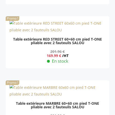
était :
est :
211.96 €.
175.99 €.
Promo !
Table extérieure RED STREET 60×60 cm pied T-ONE
pliable avec 2 fauteuils SALOU
201.96
€
Le
Le
169.99
€
/HT
prix
prix
En stock
initial
actuel
était :
est :
201.96 €.
169.99 €.
Promo !
Table extérieure MARBRE 60×60 cm pied T-ONE
pliable avec 2 fauteuils SALOU