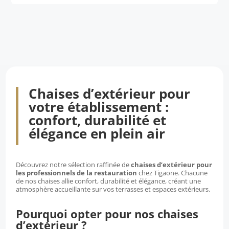
Ce
choisies
produit
sur
a
la
plusieurs
page
variations.
du
Les
produit
options
Chaises d’extérieur pour
peuvent
votre établissement :
être
confort, durabilité et
choisies
élégance en plein air
sur
la
page
Découvrez notre sélection raffinée de
chaises d’extérieur pour
les professionnels de la restauration
chez Tigaone. Chacune
du
de nos chaises allie confort, durabilité et élégance, créant une
produit
atmosphère accueillante sur vos terrasses et espaces extérieurs.
Pourquoi opter pour nos chaises
d’extérieur ?