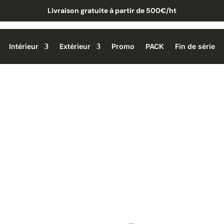
Livraison gratuite à partir de 500€/ht
Intérieur
Extérieur
Promo
PACK
Fin de série