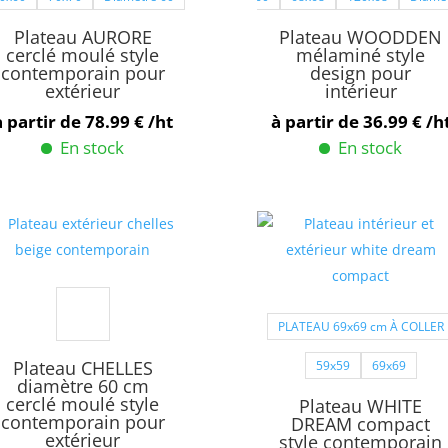
peuvent
peuvent
Plateau AURORE
Plateau WOODDEN
être
être
cerclé moulé style
mélaminé style
contemporain pour
design pour
choisies
choisies
extérieur
intérieur
sur
sur
à partir de
78.99
€
/ht
à partir de
36.99
€
/h
la
la
En stock
En stock
page
page
Ce
Ce
du
du
produit
produit
produit
produit
a
a
plusieurs
plusieurs
variations.
variations.
Les
Les
PLATEAU 69x69 cm À COLLER
options
options
peuvent
peuvent
Plateau CHELLES
59x59
69x69
être
être
diamètre 60 cm
cerclé moulé style
Plateau WHITE
choisies
choisies
contemporain pour
DREAM compact
sur
sur
extérieur
style contemporain