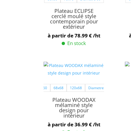
peuvent
Plateau ECLIPSE
être
cerclé moulé style
contemporain pour
choisies
extérieur
sur
à partir de
78.99
€
/ht
la
En stock
page
Ce
du
produit
produit
a
plusieurs
variations.
60x60
68x68
120x68
Diametre 110
Les
options
Plateau WOODAX
peuvent
mélaminé style
design pour
être
intérieur
choisies
à partir de
36.99
€
/ht
sur