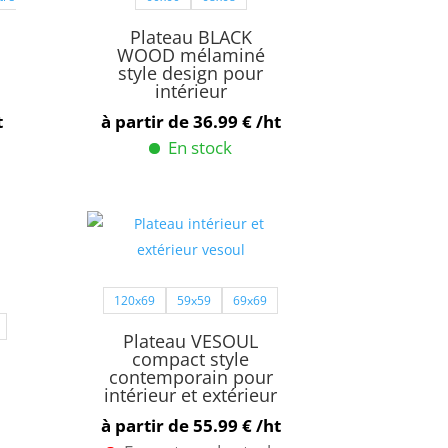
peuvent
Plateau BLACK
être
WOOD mélaminé
style design pour
choisies
intérieur
sur
t
à partir de
36.99
€
/ht
la
En stock
page
Ce
du
produit
produit
a
plusieurs
variations.
120x69
59x59
69x69
Les
options
Plateau VESOUL
peuvent
compact style
contemporain pour
être
intérieur et extérieur
choisies
à partir de
55.99
€
/ht
sur