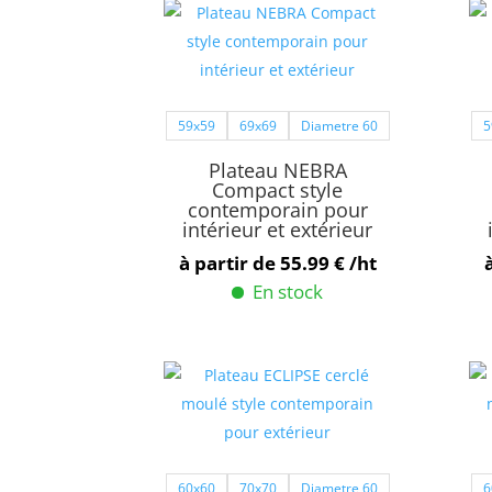
59x59
69x69
Diametre 60
5
Plateau NEBRA
Compact style
contemporain pour
intérieur et extérieur
à partir de
55.99
€
/ht
En stock
Ce
produit
a
plusieurs
variations.
Les
60x60
70x70
Diametre 60
6
options