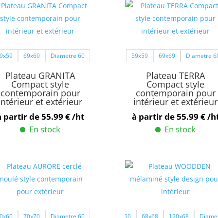
9x59
69x69
Diametre 60
59x59
69x69
Diametre 6
Plateau GRANITA
Plateau TERRA
Compact style
Compact style
contemporain pour
contemporain pour
intérieur et extérieur
intérieur et extérieur
à partir de
55.99
€
/ht
à partir de
55.99
€
/h
En stock
En stock
Ce
Ce
produit
produit
a
a
plusieurs
plusieurs
variations.
variations.
Les
Les
0x60
70x70
Diametre 60
60x60
68x68
120x68
Diame
options
options