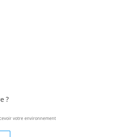
du
produit
e ?
ncevoir votre environnement