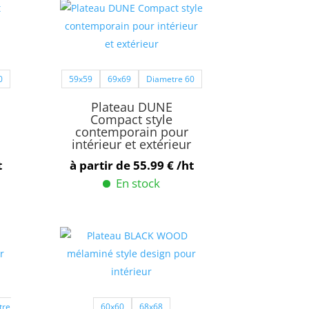
0
59x59
69x69
Diametre 60
Plateau DUNE
Compact style
contemporain pour
intérieur et extérieur
t
à partir de
55.99
€
/ht
En stock
Ce
produit
a
plusieurs
variations.
Les
tre 110
60x60
68x68
options