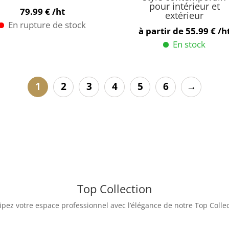
pour intérieur et
la
la
79.99
€
/ht
extérieur
page
page
En rupture de stock
à partir de
55.99
€
/h
du
du
En stock
produit
produit
Ce
produit
a
1
2
3
4
5
6
→
plusieurs
variations.
Les
options
peuvent
être
choisies
Top Collection
sur
la
pez votre espace professionnel avec l’élégance de notre Top Colle
page