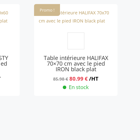
était :
est :
9 €.
Promo !
85.98 €.
80.99 €.
STY
Table intérieure HALIFAX
ied
70×70 cm avec le pied
IRON black plat
Le
Le
T
80.99
€
/HT
85.98
€
x
prix
prix
En stock
uel
initial
actuel
:
était :
est :
9 €.
85.98 €.
80.99 €.