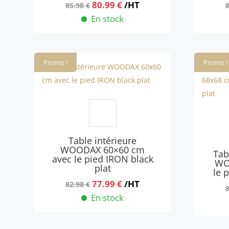
Le
Le
80.99
€
/HT
85.98
€
prix
prix
En stock
initial
actuel
était :
est :
85.98 €.
80.99 €.
Promo !
Promo !
Table intérieure
WOODAX 60×60 cm
Tab
avec le pied IRON black
WO
plat
le 
Le
Le
77.99
€
/HT
82.98
€
prix
prix
En stock
initial
actuel
était :
est :