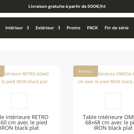
Livraison gratuite à partir de 500€/ht
Intérieur
Extérieur
Promo
PACK
Fin de série
Promo !
le intérieure RETRO
Table intérieure O
60 cm avec le pied
68×68 cm avec le p
IRON black plat
IRON black plat