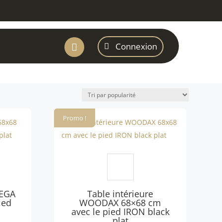
Connexion

Promo !
MEGA
Table intérieure
ied
WOODAX 68×68 cm
avec le pied IRON black
plat