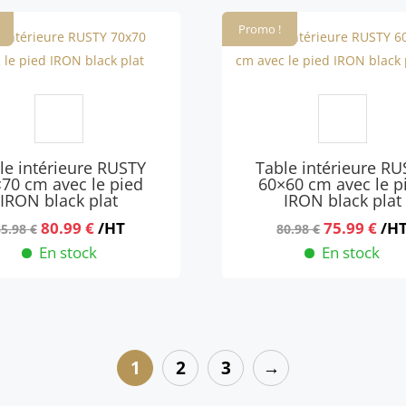
87.98 €.
82.99 €.
82.98 €.
77.9
Promo !
le intérieure RUSTY
Table intérieure RU
70 cm avec le pied
60×60 cm avec le p
IRON black plat
IRON black plat
Le
Le
Le
Le
80.99
€
/HT
75.99
€
/H
85.98
€
80.98
€
prix
prix
prix
pri
En stock
En stock
initial
actuel
initial
act
était :
est :
était :
est 
85.98 €.
80.99 €.
80.98 €.
75.9
1
2
3
→