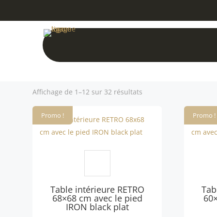
Trié
Affichage de 1–12 sur 32 résultats
par
popularité
Promo !
Promo !
Table intérieure RETRO
Tab
68×68 cm avec le pied
60×
IRON black plat