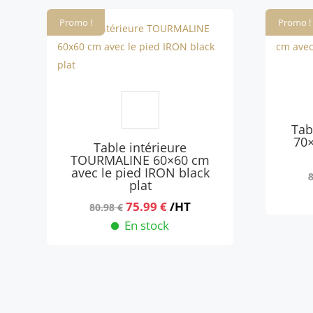
82.98 €.
77.99 €.
Promo !
Promo !
Tab
70×
Table intérieure
TOURMALINE 60×60 cm
avec le pied IRON black
plat
Le
Le
75.99
€
/HT
80.98
€
prix
prix
En stock
initial
actuel
était :
est :
80.98 €.
75.99 €.