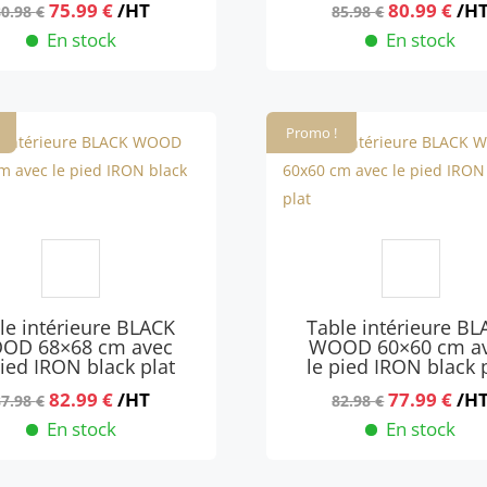
Le
Le
Le
Le
75.99
€
/HT
80.99
€
/H
80.98
€
85.98
€
prix
prix
prix
pri
En stock
En stock
initial
actuel
initial
act
était :
est :
était :
est 
80.98 €.
75.99 €.
85.98 €.
80.9
Promo !
le intérieure BLACK
Table intérieure BL
OD 68×68 cm avec
WOOD 60×60 cm a
pied IRON black plat
le pied IRON black 
Le
Le
Le
Le
82.99
€
/HT
77.99
€
/H
87.98
€
82.98
€
prix
prix
prix
pri
En stock
En stock
initial
actuel
initial
act
était :
est :
était :
est 