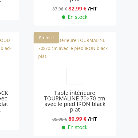
T
Le
Le
82.99
€
/HT
87.98
€
x
prix
prix
En stock
uel
initial
actuel
:
était :
est :
9 €.
Promo !
87.98 €.
82.99 €.
ACK
Table intérieure
vec
TOURMALINE 70×70 cm
plat
avec le pied IRON black
plat
T
Le
Le
80.99
€
/HT
85.98
€
x
prix
prix
En stock
uel
initial
actuel
: