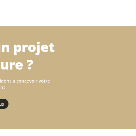
n projet
ure ?
ident a concevoir votre
nt
us