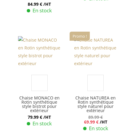
84.99
€
/HT
En stock
Promo !
Chaise MONACO en
Chaise NATUREA en
Rotin synthétique
Rotin synthétique
style bistrot pour
style naturel pour
extérieur
extérieur
79.99
€
/HT
89.99
€
Le
Le
69.99
€
/HT
En stock
prix
prix
En stock
initial
actuel