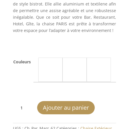
de style bistrot. Elle allie aluminium et textilene afin
de permettre une assise agréable et une robustesse
inégalable. Que ce soit pour votre Bar, Restaurant,
Hotel, Gîte, la chaise PARIS est prête à transformer
votre espace pour l’adapter à votre environnement !
59.99
€
/HT
Couleurs
quantité
Ajouter au panier
de
Chaise
PARIS
UGS :
Ch_Par_Marr_62
Catégories :
Chaise Extérieur
,