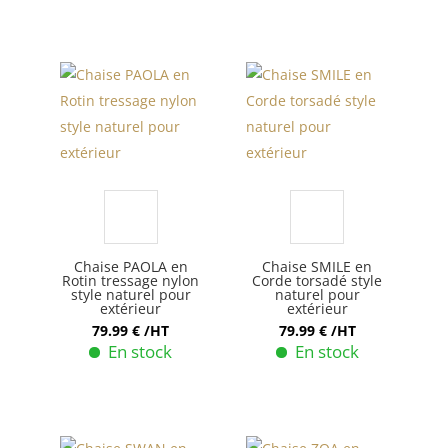
était :
est :
89.99 €.
69.99 €.
Chaise PAOLA en
Chaise SMILE en
Rotin tressage nylon
Corde torsadé style
style naturel pour
naturel pour
extérieur
extérieur
79.99
€
/HT
79.99
€
/HT
En stock
En stock