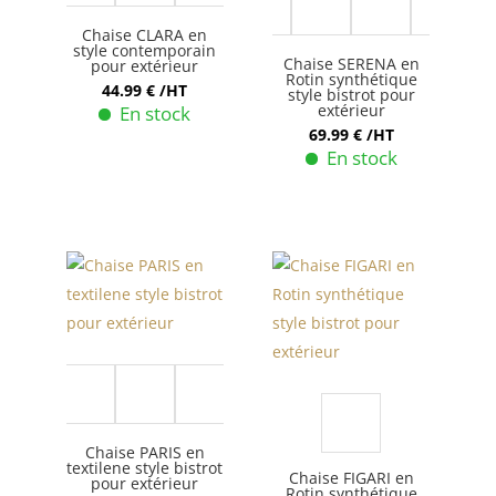
Chaise CLARA en
style contemporain
Chaise SERENA en
pour extérieur
Rotin synthétique
44.99
€
/HT
style bistrot pour
extérieur
En stock
69.99
€
/HT
Ce
En stock
produit
Ce
a
produit
plusieurs
a
variations.
plusieurs
Les
variations.
options
Les
peuvent
options
être
peuvent
choisies
être
sur
choisies
Chaise PARIS en
la
textilene style bistrot
sur
Chaise FIGARI en
pour extérieur
page
Rotin synthétique