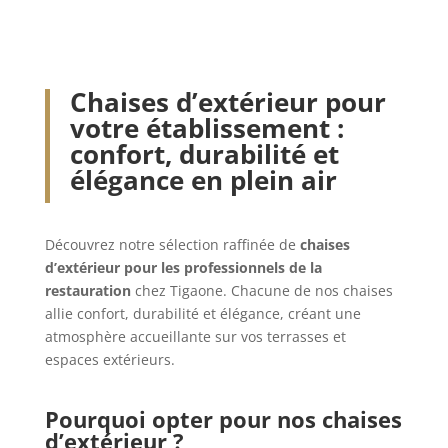
être
choisies
choisies
sur
sur
la
la
page
Chaises d’extérieur pour
page
du
votre établissement :
du
produit
confort, durabilité et
produit
élégance en plein air
Découvrez notre sélection raffinée de
chaises
d’extérieur pour les professionnels de la
restauration
chez Tigaone. Chacune de nos chaises
allie confort, durabilité et élégance, créant une
atmosphère accueillante sur vos terrasses et
espaces extérieurs.
Pourquoi opter pour nos chaises
d’extérieur ?