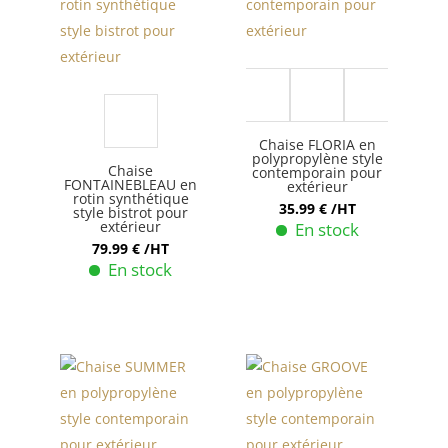
5 More
Chaise FLORIA en
polypropylène style
Chaise
contemporain pour
FONTAINEBLEAU en
extérieur
rotin synthétique
35.99
€
/HT
style bistrot pour
extérieur
En stock
79.99
€
/HT
Ce
En stock
produit
a
plusieurs
variations.
Les
options
peuvent