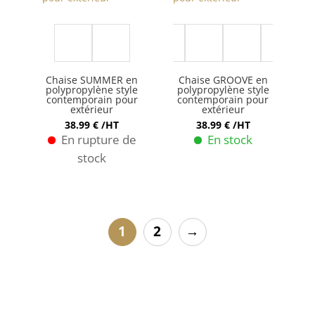
être
choisies
sur
la
Chaise SUMMER en
Chaise GROOVE en
page
polypropylène style
polypropylène style
contemporain pour
contemporain pour
du
extérieur
extérieur
produit
38.99
€
/HT
38.99
€
/HT
En rupture de
En stock
stock
Ce
Ce
produit
produit
a
a
plusieurs
1
2
→
plusieurs
variations.
variations.
Les
Les
options
options
peuvent
peuvent
être