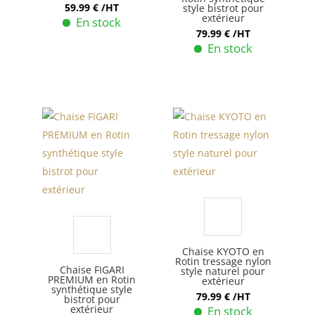
la
59.99
€
/HT
style bistrot pour
du
extérieur
En stock
page
produit
79.99
€
/HT
Ce
du
En stock
produit
produit
a
plusieurs
variations.
Les
options
peuvent
être
choisies
sur
la
Chaise KYOTO en
page
Rotin tressage nylon
Chaise FIGARI
style naturel pour
du
PREMIUM en Rotin
extérieur
synthétique style
produit
79.99
€
/HT
bistrot pour
extérieur
En stock