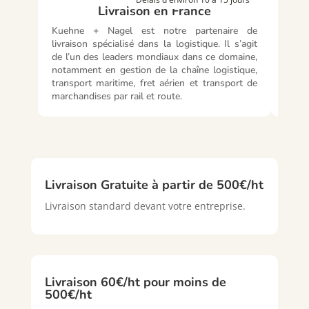
Livraison en France
Kuehne + Nagel est notre partenaire de
Kueh
livraison spécialisé dans la logistique. Il s’agit
livra
de l’un des leaders mondiaux dans ce domaine,
de l’
notamment en gestion de la chaîne logistique,
notam
transport maritime, fret aérien et transport de
trans
marchandises par rail et route.
march
Livraison Gratuite à partir de 500€/ht
Livraison standard devant votre entreprise.
Livraison 60€/ht pour moins de
500€/ht