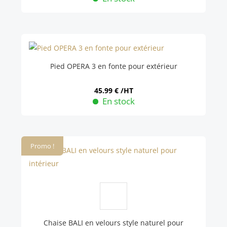
la
Ce
page
produit
du
a
produit
plusieurs
variations.
Pied OPERA 3 en fonte pour extérieur
Les
options
45.99
€
/HT
En stock
peuvent
être
choisies
sur
Promo !
la
page
du
produit
Chaise BALI en velours style naturel pour