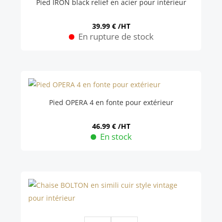
Pied IRON black relief en acier pour intérieur
Les
options
39.99
€
/HT
En rupture de stock
peuvent
être
choisies
sur
la
Pied OPERA 4 en fonte pour extérieur
page
du
46.99
€
/HT
produit
En stock