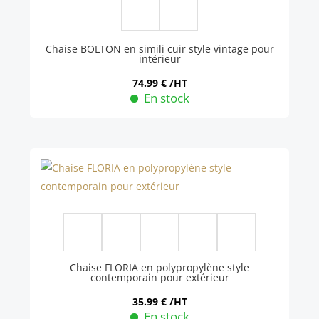
Chaise BOLTON en simili cuir style vintage pour
intérieur
74.99
€
/HT
En stock
Ce
produit
a
plusieurs
variations.
Les
options
5 More
peuvent
être
Chaise FLORIA en polypropylène style
contemporain pour extérieur
choisies
sur
35.99
€
/HT
En stock