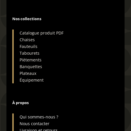
produit
Nos collections
Catalogue produit PDF
Chaises
Fauteuils
Tabourets
Piètements
Banquettes
Plateaux
Équipement
À propos
Qui sommes-nous ?
Nous contacter
Livraison et retours