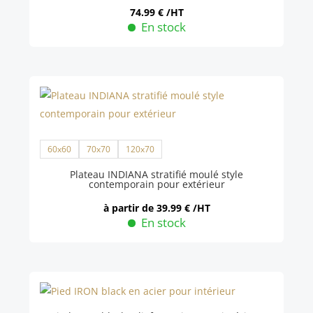
sur
74.99
€
/HT
En stock
la
Ce
page
produit
du
a
produit
plusieurs
variations.
Les
60x60
70x70
120x70
options
peuvent
Plateau INDIANA stratifié moulé style
contemporain pour extérieur
être
à partir de
39.99
€
/HT
choisies
En stock
sur
Ce
la
produit
page
a
du
plusieurs
produit
variations.