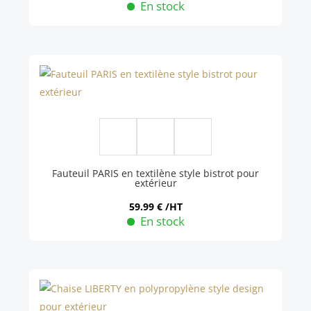
En stock
Ce
produit
a
plusieurs
variations.
Les
options
peuvent
être
Fauteuil PARIS en textilène style bistrot pour
extérieur
choisies
sur
59.99
€
/HT
En stock
la
Ce
page
produit
du
a
produit
plusieurs
variations.