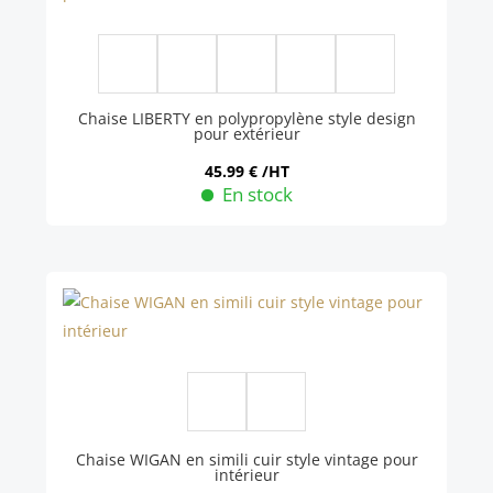
Les
options
9 More
peuvent
être
Chaise LIBERTY en polypropylène style design
pour extérieur
choisies
sur
45.99
€
/HT
En stock
la
Ce
page
produit
du
a
produit
plusieurs
variations.
Les
options
peuvent
être
Chaise WIGAN en simili cuir style vintage pour
intérieur
choisies