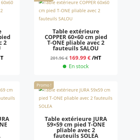
5.99 €.
201.96 €.
169.99 €.
e
Table extérieure
pied
COPPER 60×60 cm pied
c 2
T-ONE pliable avec 2
U
fauteuils SALOU
Le
Le
HT
169.99
€
/HT
201.96
€
ix
prix
prix
En stock
tuel
initial
actuel
 :
était :
est :
Promo !
9.99 €.
201.96 €.
169.99 €.
JURA
Table extérieure JURA
ONE
59×59 cm pied T-ONE
pliable avec 2
A
fauteuils SOLEA