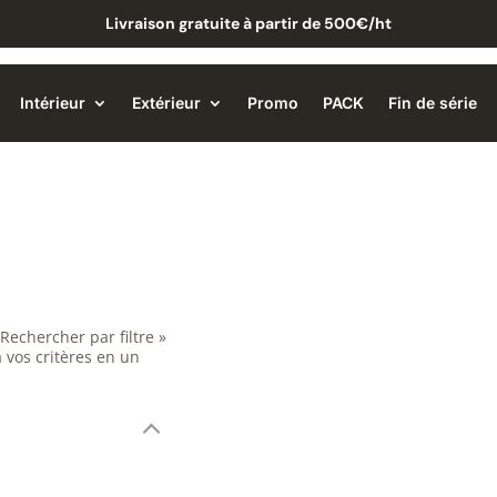
Livraison gratuite à partir de 500€/ht
Intérieur
Extérieur
Promo
PACK
Fin de série
 Rechercher par filtre »
 vos critères en un