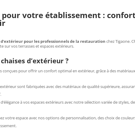
Les
options
 pour votre établissement : confort,
t
peuvent
ir
être
choisies
sur
 d’extérieur pour les professionnels de la restauration
chez Tigaone. Ch
e sur vos terrasses et espaces extérieurs.
la
page
chaises d’extérieur ?
du
es conçues pour offrir un confort optimal en extérieur, grâce à des matériau
produit
’extérieur sont fabriquées avec des matériaux de qualité supérieure, assuran
.
d’élégance à vos espaces extérieurs avec notre sélection variée de styles, 
sez votre espace avec nos options de personnalisation, des choix de couleurs 
lissement.