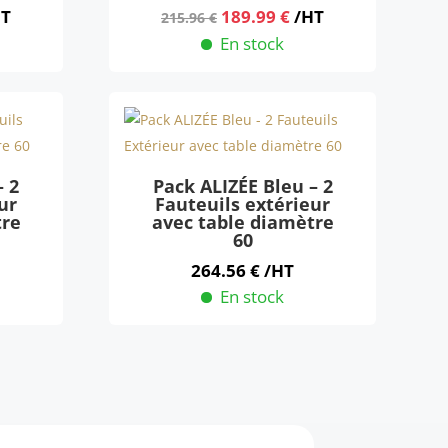
Le
Le
HT
189.99
€
/HT
215.96
€
ix
prix
prix
En stock
tuel
initial
actuel
 :
était :
est :
9.99 €.
215.96 €.
189.99 €.
– 2
Pack ALIZÉE Bleu – 2
ur
Fauteuils extérieur
tre
avec table diamètre
60
264.56
€
/HT
En stock
Ce
produit
a
plusieurs
variations.