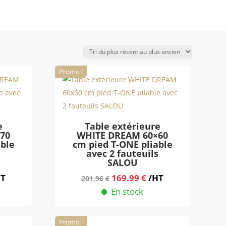
Promo !
e
Table extérieure
70
WHITE DREAM 60×60
able
cm pied T-ONE pliable
s
avec 2 fauteuils
SALOU
Le
Le
HT
169.99
€
/HT
201.96
€
ix
prix
prix
En stock
tuel
initial
actuel
 :
était :
est :
Promo !