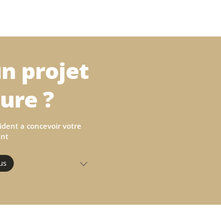
n projet
ure ?
ident a concevoir votre
nt
us