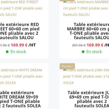
201.96 €.
169.99 €.
211.96 €.
17
le extérieure RED
Table extérieur
EET 60×60 cm pied
MARBRE 60×60 cm 
ONE pliable avec 2
T-ONE pliable ave
fauteuils SALOU
fauteuils SALO
Le
Le
Le
Le
169.99
€
/HT
169.99
€
/
1.96
€
201.96
€
prix
prix
prix
pr
En stock
En stock
initial
actuel
initial
ac
était :
est :
était :
est
Promo !
201.96 €.
169.99 €.
201.96 €.
16
able extérieure
Table extérieure 
ITE DREAM 59×59
69×69 cm pied T-
pied T-ONE pliable
pliable avec 2
c 2 fauteuils SOLEA
fauteuils SOLE