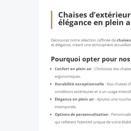
Les
Les
options
options
Chaises d’extérieur
peuvent
peuven
élégance en plein a
être
être
choisies
choisies
sur
sur
Découvrez notre sélection raffinée de
chaises
et élégance, créant une atmosphère accueillant
la
la
page
page
Pourquoi opter pour nos 
du
du
Confort en plein air
: Choisissez des chais
produit
produit
ergonomiques.
Durabilité exceptionnelle
: Nos chaises d
conditions extérieures et à un usage intensif
Élégance en plein air
: Ajoutez une touche 
intemporels.
Options de personnalisation
: Personnali
qui reflètent l’identité unique de votre étab