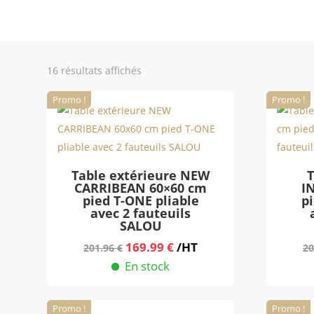
Trié
16 résultats affichés
du
Promo !
Promo !
plus
récent
au
plus
ancien
Table extérieure NEW
T
CARRIBEAN 60×60 cm
I
pied T-ONE pliable
p
avec 2 fauteuils
SALOU
Le
Le
169.99
€
/HT
201.96
€
20
prix
prix
En stock
initial
actuel
était :
est :
Promo !
Promo !