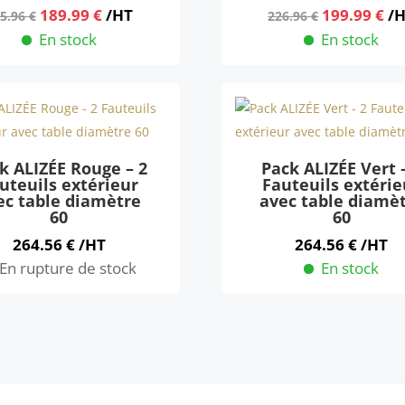
Le
Le
Le
Le
189.99
€
/HT
199.99
€
/
5.96
€
226.96
€
prix
prix
prix
pr
En stock
En stock
initial
actuel
initial
ac
était :
est :
était :
est
215.96 €.
189.99 €.
226.96 €.
19
k ALIZÉE Rouge – 2
Pack ALIZÉE Vert 
uteuils extérieur
Fauteuils extérie
ec table diamètre
avec table diamè
60
60
264.56
€
/HT
264.56
€
/HT
En rupture de stock
En stock
Ce
produit
a
rs
plusieurs
ns.
variations.