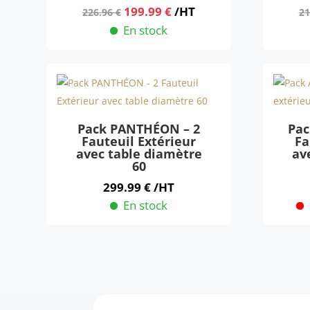
Le
Le
199.99
€
/HT
226.96
€
21
prix
prix
En stock
initial
actuel
était :
est :
226.96 €.
199.99 €.
Pack PANTHÉON – 2
Pac
Fauteuil Extérieur
Fa
avec table diamètre
av
60
299.99
€
/HT
En stock
Ce
Ce
produit
produit
a
a
plusieurs
plusieu
variations.
variatio