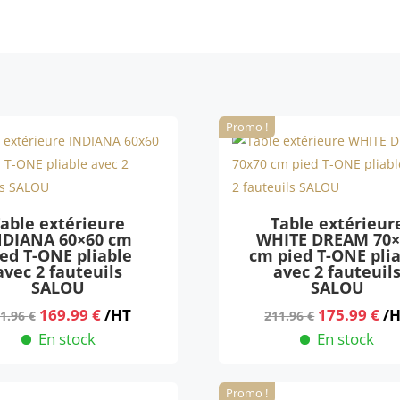
Promo !
able extérieure
Table extérieur
NDIANA 60×60 cm
WHITE DREAM 70×
ied T-ONE pliable
cm pied T-ONE pli
avec 2 fauteuils
avec 2 fauteuil
SALOU
SALOU
Le
Le
Le
Le
169.99
€
/HT
175.99
€
/
1.96
€
211.96
€
prix
prix
prix
pr
En stock
En stock
initial
actuel
initial
ac
était :
est :
était :
est
Promo !