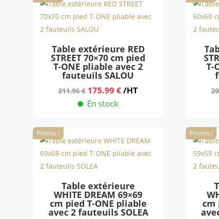
201.96 €.
169.99 €.
Table extérieure RED
Tab
STREET 70×70 cm pied
STR
T-ONE pliable avec 2
T-
fauteuils SALOU
Le
Le
175.99
€
/HT
211.96
€
20
prix
prix
En stock
initial
actuel
était :
est :
Promo !
Promo !
211.96 €.
175.99 €.
Table extérieure
T
WHITE DREAM 69×69
WH
cm pied T-ONE pliable
cm 
avec 2 fauteuils SOLEA
ave