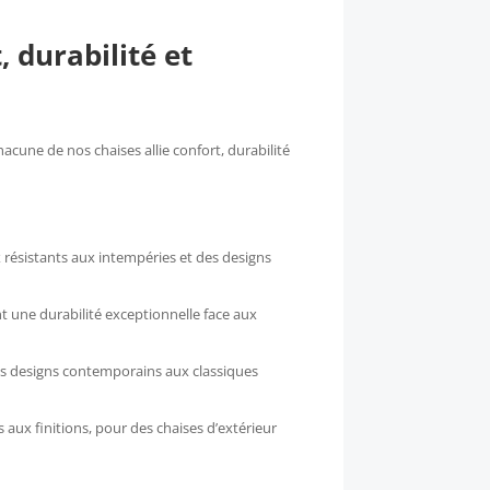
Les
options
 durabilité et
peuvent
être
choisies
sur
acune de nos chaises allie confort, durabilité
la
page
du
x résistants aux intempéries et des designs
produit
t une durabilité exceptionnelle face aux
des designs contemporains aux classiques
aux finitions, pour des chaises d’extérieur