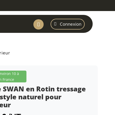
Connexion

rieur
environ 10 à
n France
e SWAN en Rotin tressage
style naturel pour
ieur