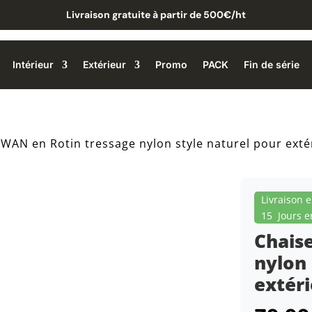
Livraison gratuite à partir de 500€/ht
Intérieur
Extérieur
Promo
PACK
Fin de série
SWAN en Rotin tressage nylon style naturel pour exté
Livraison 
15 Jours e
Chais
nylon 
extér