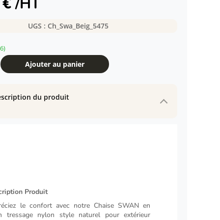
9
€
/HT
UGS :
Ch_Swa_Beig_5475
6)
Ajouter au panier
scription du produit
ription Produit
réciez le confort avec notre Chaise SWAN en
n tressage nylon style naturel pour extérieur