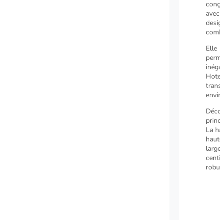
conç
avec
desi
comb
Elle
perm
inég
Hot
tran
envi
Déc
prin
La h
haut
larg
cent
robu