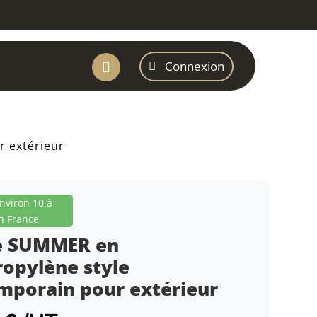
Connexion

 extérieur
environ 10 à
n France
e SUMMER en
ropylène style
mporain pour extérieur