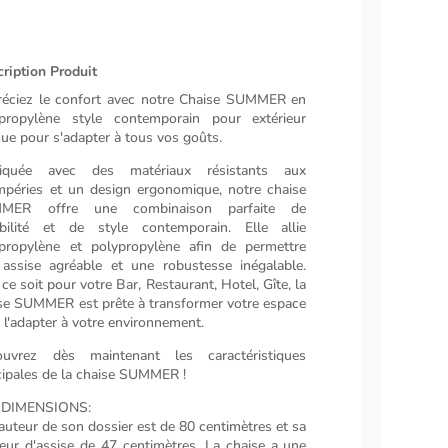
ription Produit
éciez le confort avec notre Chaise SUMMER en
propylène style contemporain pour extérieur
ue pour s'adapter à tous vos goûts.
riquée avec des matériaux résistants aux
mpéries et un design ergonomique, notre chaise
MER offre une combinaison parfaite de
bilité et de style contemporain. Elle allie
propylène et polypropylène afin de permettre
assise agréable et une robustesse inégalable.
ce soit pour votre Bar, Restaurant, Hotel, Gîte, la
se SUMMER est prête à transformer votre espace
 l'adapter à votre environnement.
ouvrez dès maintenant les caractéristiques
cipales de la chaise SUMMER !
 DIMENSIONS:
auteur de son dossier est de 80 centimètres et sa
eur d'assise de 47 centimètres. La chaise a une