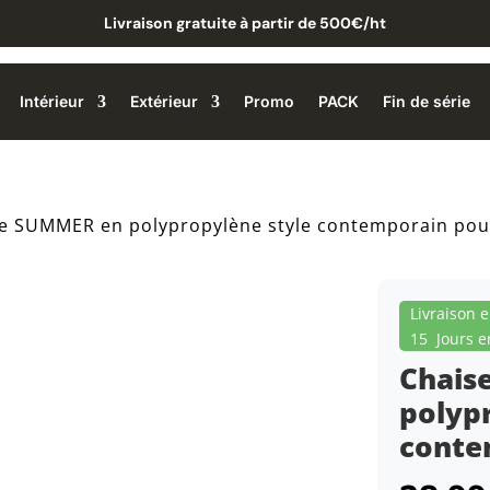
Livraison gratuite à partir de 500€/ht
Intérieur
Extérieur
Promo
PACK
Fin de série
e SUMMER en polypropylène style contemporain pour
Livraison 
15 Jours e
Chais
polyp
conte