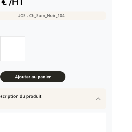
9
€
/HT
UGS :
Ch_Sum_Noir_104
Ajouter au panier
scription du produit
e
n