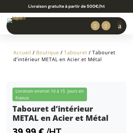
Livraison gratuite à partir de 500€/ht


Accueil
/
Boutique
/
Tabouret
/ Tabouret
d’intérieur METAL en Acier et Métal
Livraison environ 10 à 15 Jours en
France
Tabouret d’intérieur
METAL en Acier et Métal
39.99
€
/HT