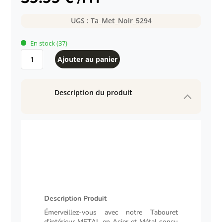
UGS :
Ta_Met_Noir_5294
En stock
(37)
quantité
Ajouter au panier
de
Tabouret
d'intérieur
Description du produit
METAL
en
Acier
et
Métal
Description Produit
Description
Émerveillez-vous avec notre Tabouret
d'intérieur METAL en Acier et Métal conçu