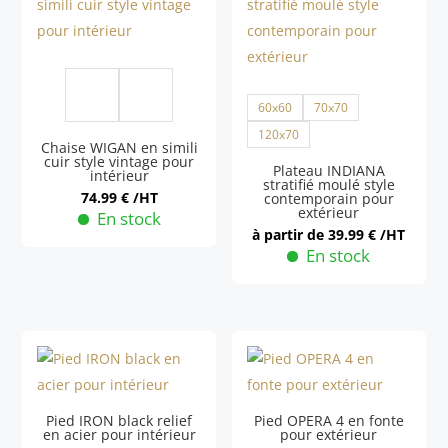
variations.
variations.
Les
Les
options
options
peuvent
peuvent
être
60x60
70x70
être
choisies
choisies
120x70
Chaise WIGAN en simili
sur
sur
cuir style vintage pour
Plateau INDIANA
intérieur
la
stratifié moulé style
la
74.99
€
/HT
contemporain pour
page
extérieur
page
En stock
à partir de
39.99
€
/HT
du
du
Ce
En stock
produit
produit
produit
Ce
a
produit
plusieurs
a
variations.
plusieurs
Les
variations.
options
Les
Pied IRON black relief
Pied OPERA 4 en fonte
peuvent
en acier pour intérieur
pour extérieur
options