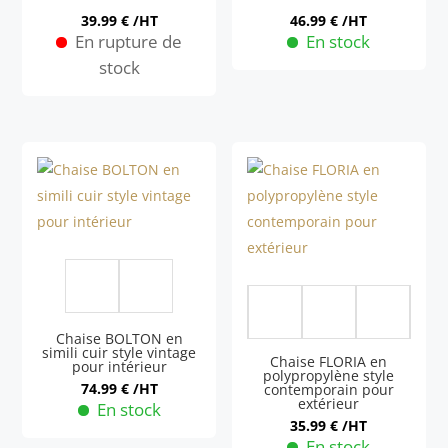
être
peuvent
39.99
€
/HT
46.99
€
/HT
choisies
En rupture de
En stock
être
sur
stock
choisies
la
sur
page
la
du
page
produit
du
produit
5 Mor
Chaise BOLTON en
simili cuir style vintage
Chaise FLORIA en
pour intérieur
polypropylène style
74.99
€
/HT
contemporain pour
extérieur
En stock
35.99
€
/HT
Ce
En stock