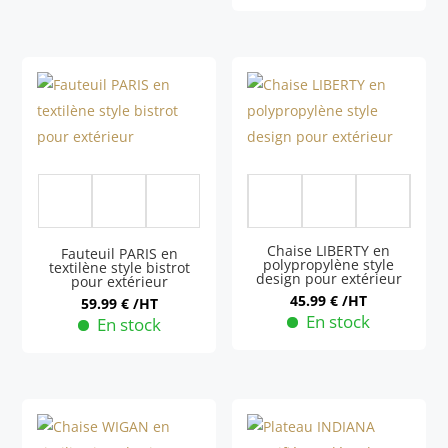
Ce
produit
a
plusieurs
variations.
Les
options
peuvent
9 Mor
être
choisies
Chaise LIBERTY en
Fauteuil PARIS en
polypropylène style
sur
textilène style bistrot
design pour extérieur
pour extérieur
la
45.99
€
/HT
59.99
€
/HT
page
En stock
En stock
du
Ce
Ce
produit
produit
produit
a
a
plusieurs
plusieurs