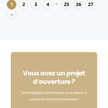
plusieurs
…
1
2
3
4
25
26
27
variations.
→
Les
options
peuvent
être
choisies
sur
la
page
du
Vous avez un projet
produit
d’ouverture ?
Notre équipe d’architectes vous aident a
concevoir votre environnement