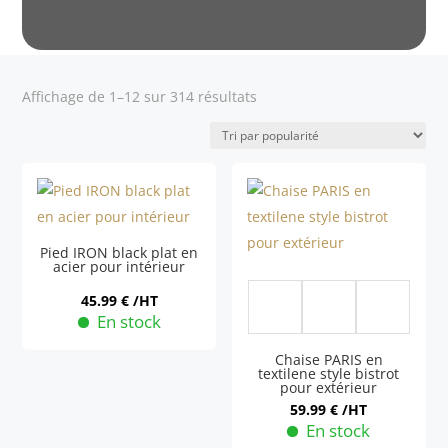
Trié
Affichage de 1–12 sur 314 résultats
par
popularité
Pied IRON black plat en
acier pour intérieur
45.99
€
/HT
En stock
Chaise PARIS en
textilene style bistrot
pour extérieur
59.99
€
/HT
En stock