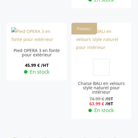
produit
Ce
a
produit
plusieurs
a
variations.
Promo !
plusieurs
Les
variations.
options
Les
Pied OPERA 3 en fonte
peuvent
pour extérieur
options
être
peuvent
45.99
€
/HT
choisies
En stock
être
sur
choisies
Chaise BALI en velours
la
sur
style naturel pour
intérieur
page
la
74.99
€
/HT
du
page
63.99
€
/HT
produit
En stock
du
Ce
produit
produit
a