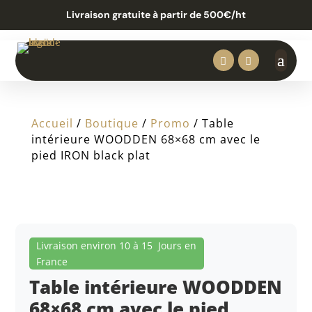
Livraison gratuite à partir de 500€/ht


Accueil
/
Boutique
/
Promo
/ Table
intérieure WOODDEN 68×68 cm avec le
pied IRON black plat
Livraison environ 10 à 15 Jours en
France
Table intérieure WOODDEN
68×68 cm avec le pied