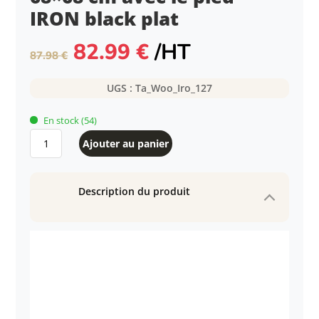
IRON black plat
Le
Le
82.99
€
/HT
87.98
€
prix
prix
initial
actuel
UGS :
Ta_Woo_Iro_127
était :
est :
87.98 €.
82.99 €.
En stock
(54)
quantité
Ajouter au panier
de
Table
intérieure
Description du produit
WOODDEN
68x68
cm
avec
le
pied
IRON
black