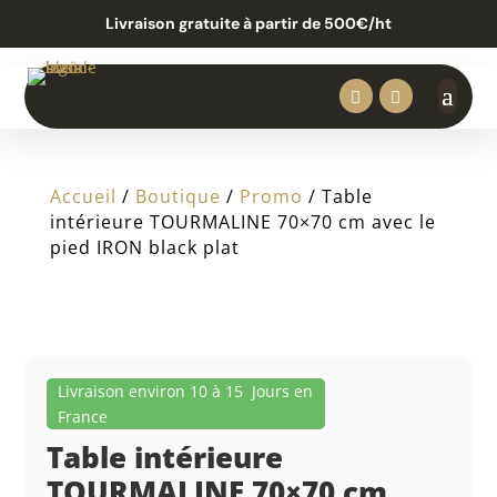
Livraison gratuite à partir de 500€/ht


Accueil
/
Boutique
/
Promo
/ Table
intérieure TOURMALINE 70×70 cm avec le
pied IRON black plat
Livraison environ 10 à 15 Jours en
France
Table intérieure
TOURMALINE 70×70 cm