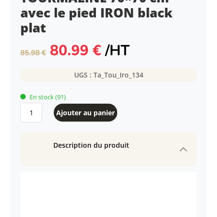
avec le pied IRON black
plat
Le
Le
80.99
€
/HT
85.98
€
prix
prix
initial
actuel
UGS :
Ta_Tou_Iro_134
était :
est :
85.98 €.
80.99 €.
En stock
(91)
quantité
Ajouter au panier
de
Table
intérieure
Description du produit
TOURMALINE
70x70
cm
avec
le
pied