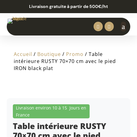
Livraison gratuite à partir de 500€/ht


Accueil
/
Boutique
/
Promo
/ Table
intérieure RUSTY 70×70 cm avec le pied
IRON black plat
Livraison environ 10 à 15 Jours en
France
Table intérieure RUSTY
70×70 cm avec le pied