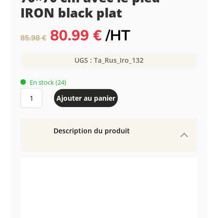
IRON black plat
Le
Le
80.99
€
/HT
85.98
€
prix
prix
initial
actuel
UGS :
Ta_Rus_Iro_132
était :
est :
85.98 €.
80.99 €.
En stock
(24)
quantité
Ajouter au panier
de
Table
intérieure
Description du produit
RUSTY
70x70
cm
avec
le
pied
IRON
black