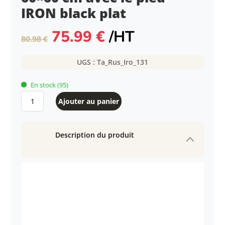
IRON black plat
Le
Le
75.99
€
/HT
80.98
€
prix
prix
initial
actuel
UGS :
Ta_Rus_Iro_131
était :
est :
80.98 €.
75.99 €.
En stock
(95)
quantité
Ajouter au panier
de
Table
intérieure
Description du produit
RUSTY
60x60
cm
avec
le
pied
IRON
black