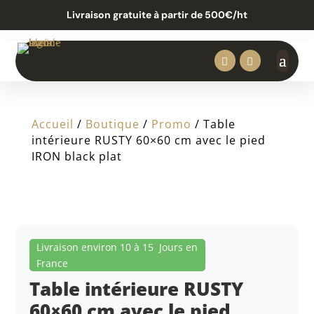
Livraison gratuite à partir de 500€/ht


Accueil
/
Boutique
/
Promo
/ Table
intérieure RUSTY 60×60 cm avec le pied
IRON black plat
Livraison environ 10 à 15 Jours en
France
Table intérieure RUSTY
60×60 cm avec le pied