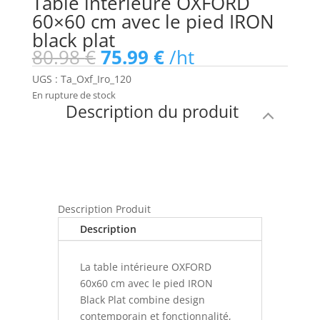
Table intérieure OXFORD
60×60 cm avec le pied IRON
black plat
Le
Le
80.98
€
75.99
€
/ht
prix
prix
UGS :
Ta_Oxf_Iro_120
initial
actuel
En rupture de stock
était :
est :
Description du produit
80.98 €.
75.99 €.
Description Produit
Description
La table intérieure OXFORD
60x60 cm avec le pied IRON
Black Plat combine design
contemporain et fonctionnalité,