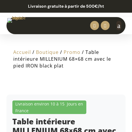
Livraison gratuite à partir de 500€/ht


Accueil
/
Boutique
/
Promo
/ Table
intérieure MILLENIUM 68×68 cm avec le
pied IRON black plat
Livraison environ 10 à 15 Jours en
France
Table intérieure
MILLENIUM 68×68 cm avec