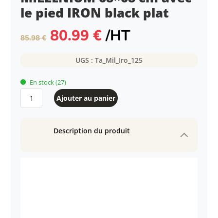
le pied IRON black plat
Le
Le
80.99
€
/HT
85.98
€
prix
prix
initial
actuel
UGS :
Ta_Mil_Iro_125
était :
est :
85.98 €.
80.99 €.
En stock
(27)
quantité
Ajouter au panier
de
Table
intérieure
Description du produit
MILLENIUM
68x68
cm
avec
le
pied
IRON
black