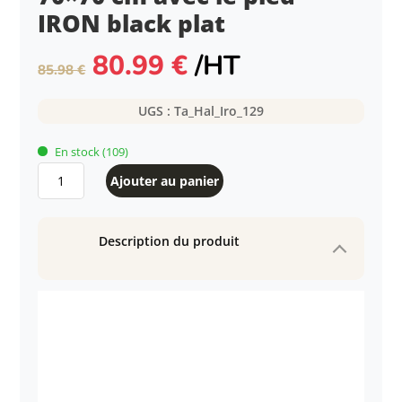
IRON black plat
Le
Le
80.99
€
/HT
85.98
€
prix
prix
initial
actuel
UGS :
Ta_Hal_Iro_129
était :
est :
85.98 €.
80.99 €.
En stock
(109)
quantité
Ajouter au panier
de
Table
intérieure
Description du produit
HALIFAX
70x70
cm
avec
le
pied
IRON
black