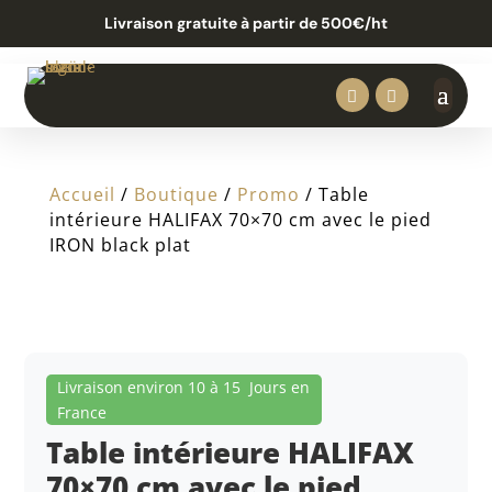
Livraison gratuite à partir de 500€/ht


Accueil
/
Boutique
/
Promo
/ Table
intérieure HALIFAX 70×70 cm avec le pied
IRON black plat
Livraison environ 10 à 15 Jours en
France
Table intérieure HALIFAX
70×70 cm avec le pied