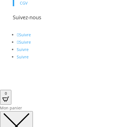
CGV
Livraison 60€/ht pour moins
de 500€/ht
Suivez-nous
Livraison standard devant votre
entreprise.
Retrait au dépôt gratuit
Suivre
Sans minimum d'achat, retrait à Saint
Suivre
Gilles dans le Gard (30) du lundi au
Suivre
vendredi de 9h à 16h (sauf jours fériés)
Suivre
Les prix indiqués sont ceux appliqués
pour une livraison en France
Métropolitaine (hors Corse)
0
Mon panier