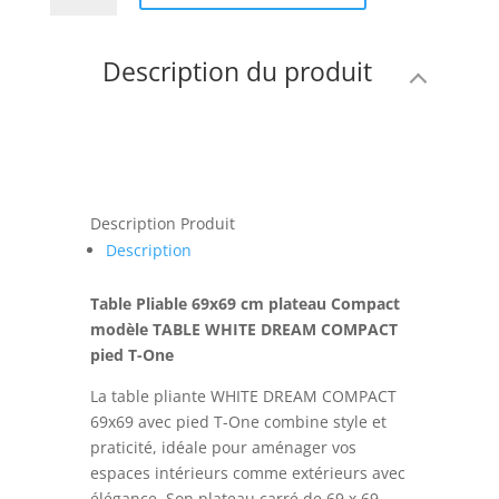
Table
Pliable
Description du produit
69x69
cm
plateau
Compact
modèle
TABLE
WHITE
Description Produit
DREAM
Description
COMPACT
pied
Table Pliable 69x69 cm plateau Compact
T-
modèle TABLE WHITE DREAM COMPACT
One
pied T-One
La table pliante WHITE DREAM COMPACT
69x69 avec pied T-One combine style et
praticité, idéale pour aménager vos
espaces intérieurs comme extérieurs avec
élégance. Son plateau carré de 69 x 69