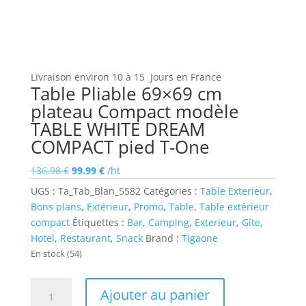
Livraison environ 10 à 15 Jours en France
Table Pliable 69×69 cm
plateau Compact modèle
TABLE WHITE DREAM
COMPACT pied T-One
Le
Le
136.98
€
99.99
€
/ht
prix
prix
UGS :
Ta_Tab_Blan_5582
Catégories :
Table Exterieur
,
initial
actuel
Bons plans
,
Extérieur
,
Promo
,
Table
,
Table extérieur
était :
est :
compact
Étiquettes :
Bar
,
Camping
,
Exterieur
,
Gîte
,
136.98 €.
99.99 €.
Hotel
,
Restaurant
,
Snack
Brand :
Tigaone
En stock
(54)
quantité
Ajouter au panier
de