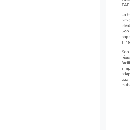
TAB
T-
One
La t
69x6
idéa
Son 
app
s’in
Son 
rési
faci
simp
adap
aux 
esth