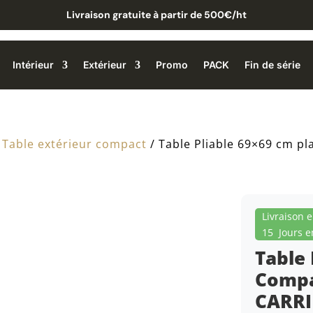
Livraison gratuite à partir de 500€/ht
Intérieur
Extérieur
Promo
PACK
Fin de série
/
Table extérieur compact
/ Table Pliable 69×69 cm 
Livraison 
15 Jours e
Table 
Compa
CARRI