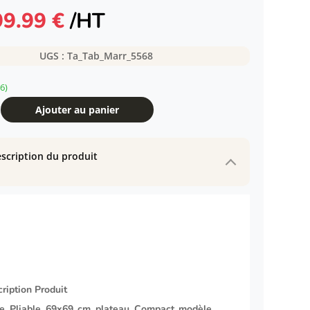
Le
Le
99.99
€
/HT
rix
prix
nitial
actuel
UGS :
Ta_Tab_Marr_5568
tait :
est :
136.98 €.
99.99 €.
6)
Ajouter au panier
scription du produit
ription Produit
le Pliable 69x69 cm plateau Compact modèle