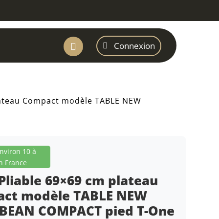
Connexion

plateau Compact modèle TABLE NEW
environ 10 à
n France
Pliable 69×69 cm plateau
ct modèle TABLE NEW
BEAN COMPACT pied T-One