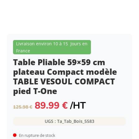
Livraison environ 10 à 15 Jours en
France
Table Pliable 59×59 cm
plateau Compact modèle
TABLE VESOUL COMPACT
pied T-One
Le
Le
89.99
€
/HT
125.98
€
prix
prix
initial
actuel
UGS :
Ta_Tab_Bois_5583
était :
est :
125.98 €.
89.99 €.
En rupture de stock