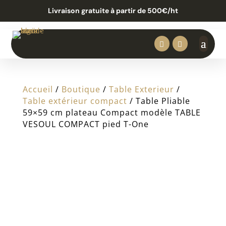
Livraison gratuite à partir de 500€/ht


Accueil
/
Boutique
/
Table Exterieur
/
Table extérieur compact
/ Table Pliable
59×59 cm plateau Compact modèle TABLE
VESOUL COMPACT pied T-One