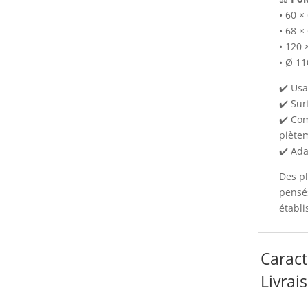
• 60 ×
• 68 ×
• 120 
• Ø 11
✔️ Usa
✔️ Sur
✔️ Com
piète
✔️ Ada
Des pl
pensé
établ
Caract
Livrai
Infor