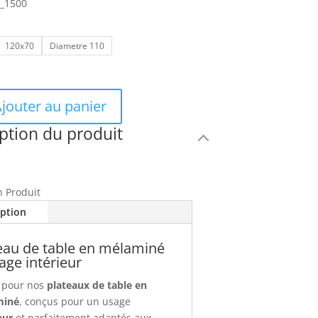
s_1500
120x70
Diametre 110
jouter au panier
ption du produit
n Produit
iption
eau de table en mélaminé
age intérieur
 pour nos
plateaux de table en
miné
, conçus pour un usage
eur
et parfaitement adaptés aux