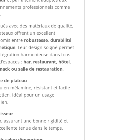
onnements professionnels comme
.
ués avec des matériaux de qualité,
ateaux offrent un excellent
omis entre
robustesse
,
durabilité
hétique
. Leur design soigné permet
ntégration harmonieuse dans tous
d’espaces :
bar, restaurant, hôtel,
snack ou salle de restauration
.
e de plateau
u en mélaminé, résistant et facile
etien, idéal pour un usage
ien.
isseur
 assurant une bonne rigidité et
cellente tenue dans le temps.
ds selon dimensions