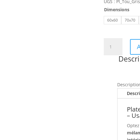
UGS :
Pl_Tou_Gri
Dimensions
60x60
70x70
quantité
A
de
Plateau
Descri
TOURMALINE
mélaminé
style
Descriptio
contemporain
pour
Descr
intérieur
Plat
– Us
Optez
méla
intéri