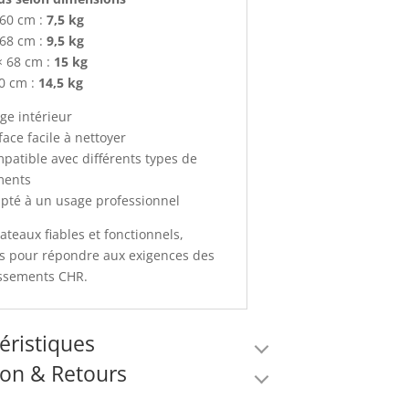
 60 cm :
7,5 kg
 68 cm :
9,5 kg
× 68 cm :
15 kg
0 cm :
14,5 kg
ge intérieur
face facile à nettoyer
patible avec différents types de
ments
pté à un usage professionnel
ateaux fiables et fonctionnels,
s pour répondre aux exigences des
issements CHR.
éristiques
son & Retours
mations complémentaires