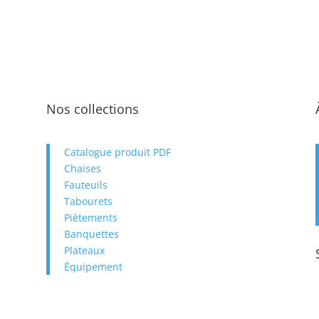
Livrai
Inf
com
Kuehne
livrais
s'agit 
domain
Nos collections
chaîne 
aérien 
et route
Catalogue produit PDF
Ép
Chaises
Livraiso
Fauteuils
Typ
Livraison 
Tabourets
Livrais
Piètements
500€/ht
Banquettes
Plateaux
Livraison 
Retrait 
Équipement
D
Sans minim
le Gard (3