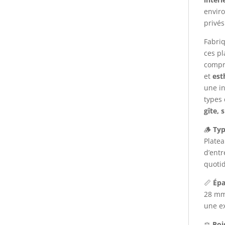
envir
privés
Fabriq
ces pl
compr
et
est
une i
types 
gîte, 
🪵
Typ
Platea
d’entr
quotid
📏
Épa
28 mm,
une ex
⚖️
Poi