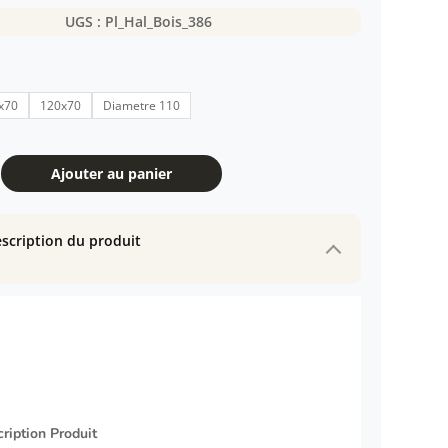
UGS :
Pl_Hal_Bois_386
x70
120x70
Diametre 110
Ajouter au panier
scription du produit
n
ription Produit