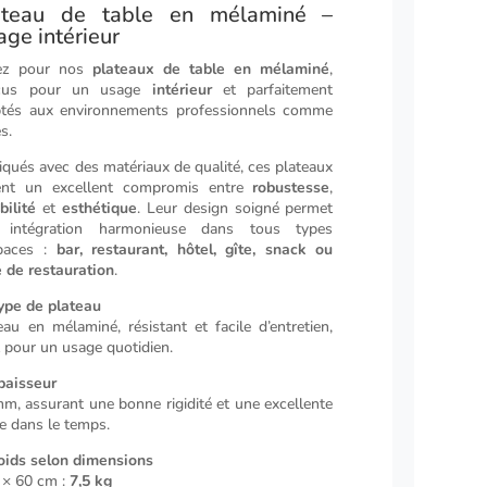
ateau de table en mélaminé –
ge intérieur
ez pour nos
plateaux de table en mélaminé
,
çus pour un usage
intérieur
et parfaitement
tés aux environnements professionnels comme
s.
iqués avec des matériaux de qualité, ces plateaux
rent un excellent compromis entre
robustesse
,
bilité
et
esthétique
. Leur design soigné permet
 intégration harmonieuse dans tous types
spaces :
bar, restaurant, hôtel, gîte, snack ou
e de restauration
.
ype de plateau
eau en mélaminé, résistant et facile d’entretien,
l pour un usage quotidien.
paisseur
m, assurant une bonne rigidité et une excellente
e dans le temps.
oids selon dimensions
 × 60 cm :
7,5 kg