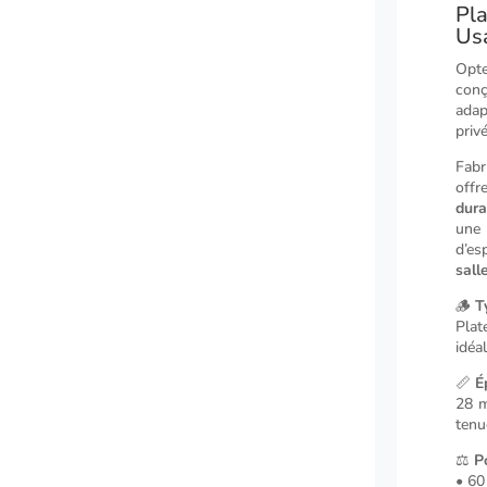
Pl
Usa
Opt
con
adap
privé
Fabr
off
dura
une
d’e
sall
🪵
T
Plat
idéa
📏
É
28 m
tenu
⚖️
P
• 60