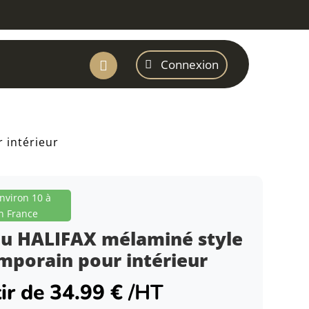
Connexion

 intérieur
environ 10 à
n France
au HALIFAX mélaminé style
mporain pour intérieur
tir de
34.99
€
/HT