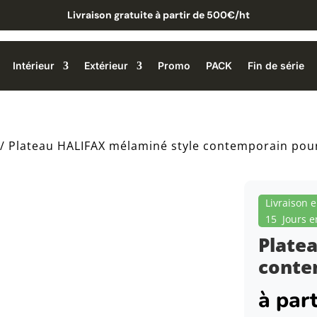
Livraison gratuite à partir de 500€/ht
Intérieur
Extérieur
Promo
PACK
Fin de série
/ Plateau HALIFAX mélaminé style contemporain pour
Livraison 
15 Jours e
Plate
conte
à par