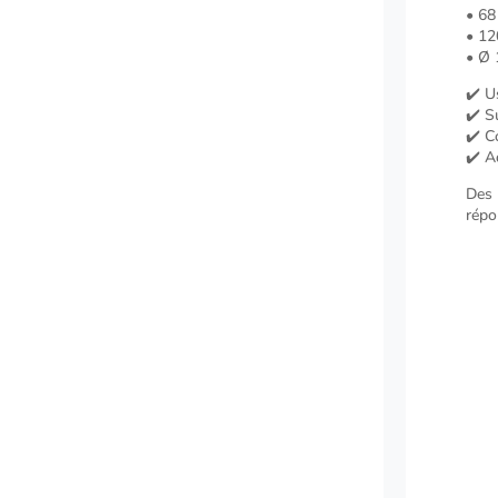
• 68
• 12
• Ø 
✔️ U
✔️ S
✔️ C
✔️ A
Des 
répo