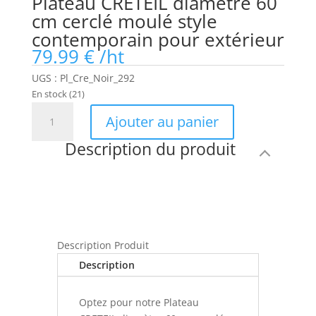
Plateau CRETEIL diamètre 60
cm cerclé moulé style
contemporain pour extérieur
79.99
€
/ht
UGS :
Pl_Cre_Noir_292
En stock
(21)
quantité
Ajouter au panier
de
Plateau
Description du produit
CRETEIL
diamètre
60
cm
cerclé
moulé
Description Produit
style
Description
contemporain
pour
Optez pour notre Plateau
extérieur