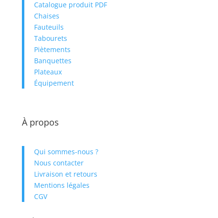
Pays
Turquie
Livraison standard devant votre
Catalogue produit PDF
entreprise.
Chaises
Référence
Pl_Cre_Noir_292
Retrait au dépôt gratuit
Fauteuils
Tabourets
Sans minimum d'achat, retrait à Saint
Piètements
Gilles dans le Gard (30) du lundi au
Banquettes
vendredi de 9h à 16h (sauf jours fériés)
Plateaux
Les prix indiqués sont ceux appliqués
Équipement
pour une livraison en France
Métropolitaine (hors Corse)
À propos
Qui sommes-nous ?
Nous contacter
Livraison et retours
Mentions légales
CGV