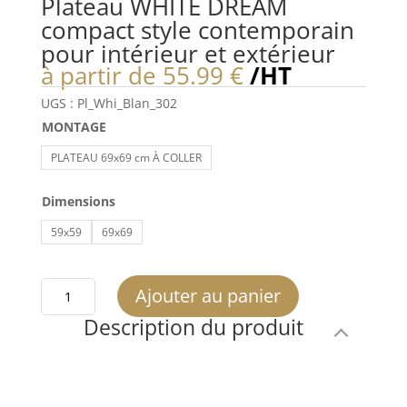
Plateau WHITE DREAM
compact style contemporain
pour intérieur et extérieur
à partir de
55.99
€
/HT
UGS :
Pl_Whi_Blan_302
MONTAGE
PLATEAU 69x69 cm À COLLER
Dimensions
59x59
69x69
quantité
Ajouter au panier
de
Description du produit
Plateau
WHITE
DREAM
compact