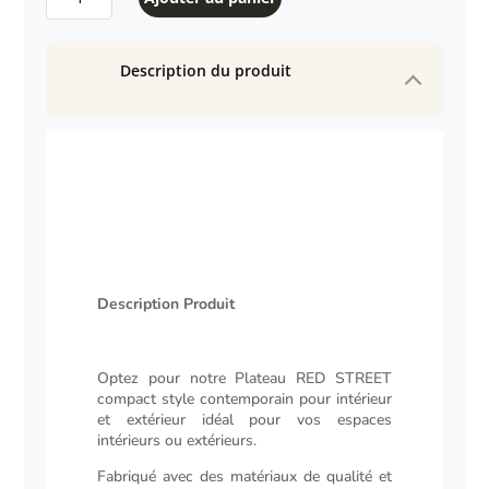
de
Plateau
RED
Description du produit
STREET
compact
style
contemporain
pour
intérieur
et
extérieur
Description Produit
Description
Optez pour notre Plateau RED STREET
compact style contemporain pour intérieur
et extérieur idéal pour vos espaces
intérieurs ou extérieurs.
Fabriqué avec des matériaux de qualité et