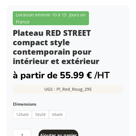
Livraison environ 10 à 15 Jours en
France
Plateau RED STREET
compact style
contemporain pour
intérieur et extérieur
à partir de
55.99
€
/HT
UGS :
Pl_Red_Roug_295
Dimensions
120x69
59x59
69x69
quantité
Ajouter au panier