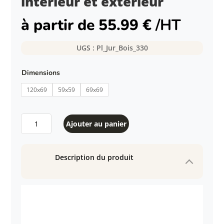
intérieur et extérieur
à partir de
55.99
€
/HT
UGS :
Pl_Jur_Bois_330
Dimensions
120x69
59x59
69x69
quantité
Ajouter au panier
de
Plateau
JURA
Description du produit
compact
style
contemporain
pour
intérieur
et