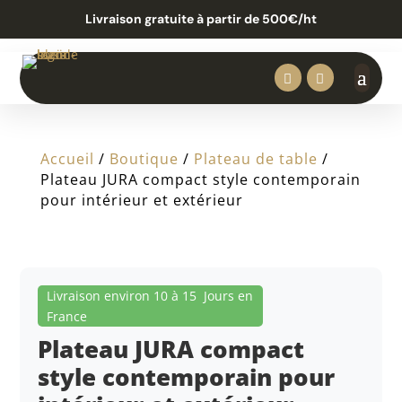
Livraison gratuite à partir de 500€/ht


Accueil
/
Boutique
/
Plateau de table
/
Plateau JURA compact style contemporain
pour intérieur et extérieur
Livraison environ 10 à 15 Jours en
France
Plateau JURA compact
style contemporain pour