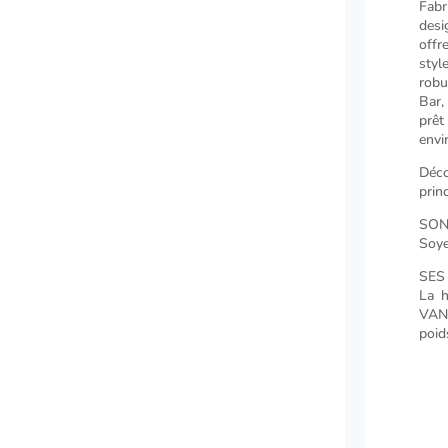
Fabr
des
offr
styl
robu
Bar,
prêt
envi
Déc
prin
SON
Soye
SES
La h
VANN
poid