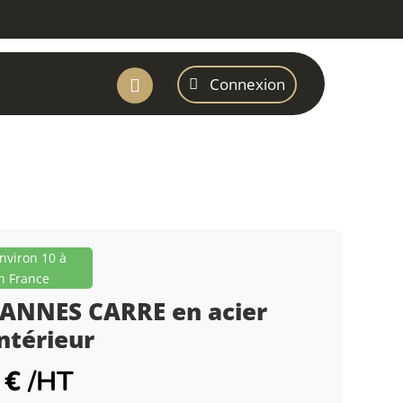
Connexion

environ 10 à
n France
VANNES CARRE en acier
ntérieur
9
€
/HT