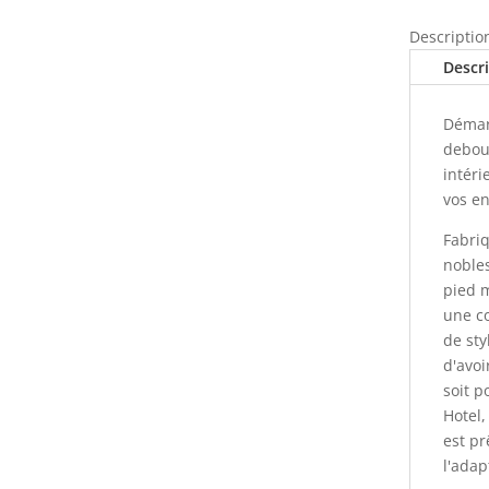
IRON
Descriptio
BLACK
Descr
en
acier
Démar
pour
debou
intérieur
intéri
vos en
Fabriq
noble
pied 
une co
de sty
d'avoi
soit p
Hotel
est pr
l'adap