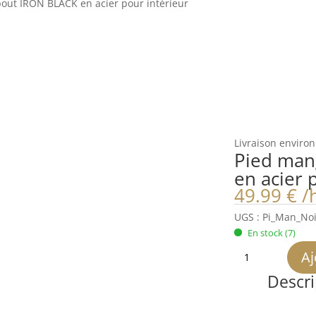
out IRON BLACK en acier pour intérieur
Livraison environ
Pied man
en acier 
49.99
€
/
UGS :
Pi_Man_Noi
En stock
(7)
quantité
Aj
de
Descri
Pied
mange
debout