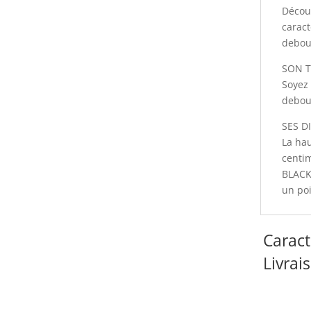
Décou
caract
debou
SON T
Soyez 
debou
SES D
La ha
centi
BLACK 
un poi
Caract
Livrai
Infor