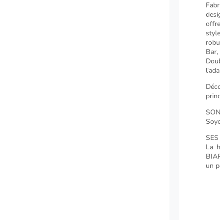
Fabr
des
offr
styl
robu
Bar,
Doub
l'ad
Déc
prin
SON
Soye
SES
La h
BIAR
un p