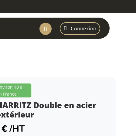
Connexion

environ 10 à
n France
IARRITZ Double en acier
extérieur
9
€
/HT