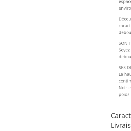
espace
envir
Décou
caract
debou
SON T
Soyez 
debou
SES D
La ha
centi
Noir e
poids 
Caract
Livrai