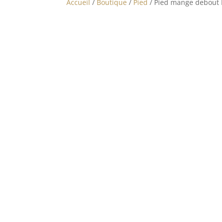
Accueil
/
Boutique
/
Pied
/ Pied mange debout 