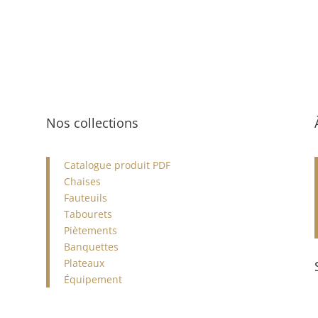
Infor
Livrai
Inf
com
Kuehne
livrais
s'agit 
domain
Nos collections
chaîne 
aérien 
et route
Catalogue produit PDF
Mat
Chaises
Livraiso
Fauteuils
Livraison 
Tabourets
Livrais
Piètements
500€/ht
Banquettes
Plateaux
Livraison 
Retrait 
Équipement
D
Sans minim
le Gard (3