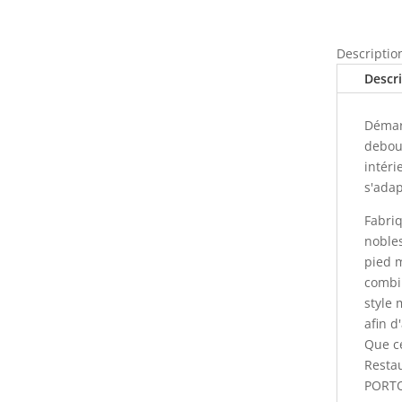
mange
debout
PORTO
Descriptio
Noir
Descr
en
aluminium
Démar
pour
debou
intérieur
intéri
et
s'adap
extérieur
Fabriq
noble
pied 
combin
style 
afin d
Que ce
Restau
PORTO 