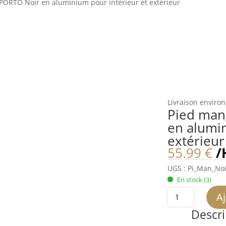
PORTO Noir en aluminium pour intérieur et extérieur
Livraison environ
Pied man
en alumin
extérieur
55.99
€
/
UGS :
Pi_Man_Noi
En stock
(3)
quantité
Aj
de
Descri
Pied