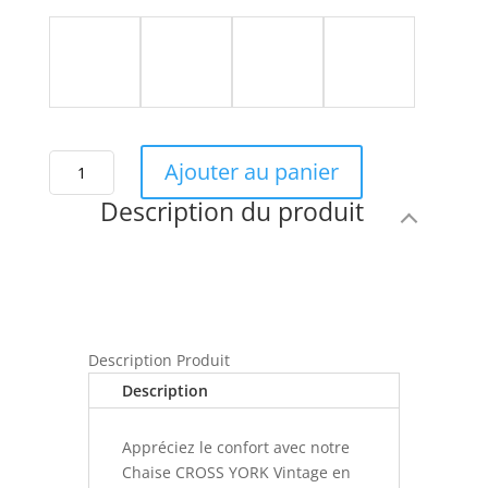
quantité
Ajouter au panier
de
Description du produit
Chaise
CROSS
YORK
Vintage
en
bois
Description Produit
style
bistrot
Description
pour
intérieur
Appréciez le confort avec notre
Chaise CROSS YORK Vintage en