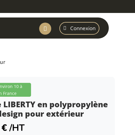
Connexion

eur
environ 10 à
n France
e LIBERTY en polypropylène
design pour extérieur
9
€
/HT