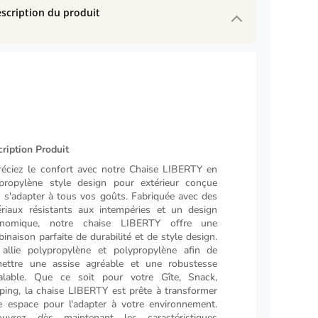
scription du produit
e
ription Produit
éciez le confort avec notre Chaise LIBERTY en
propylène style design pour extérieur conçue
 s'adapter à tous vos goûts. Fabriquée avec des
riaux résistants aux intempéries et un design
onomique, notre chaise LIBERTY offre une
inaison parfaite de durabilité et de style design.
 allie polypropylène et polypropylène afin de
ettre une assise agréable et une robustesse
alable. Que ce soit pour votre Gîte, Snack,
ing, la chaise LIBERTY est prête à transformer
e espace pour l'adapter à votre environnement.
ouvrez dès maintenant les caractéristiques