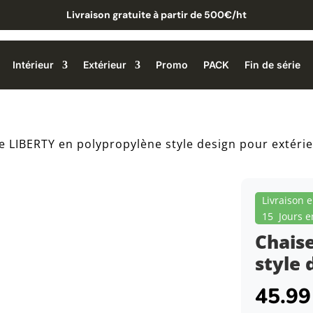
Livraison gratuite à partir de 500€/ht
Intérieur
Extérieur
Promo
PACK
Fin de série
e LIBERTY en polypropylène style design pour extéri
Livraison 
15 Jours e
Chais
style 
45.9