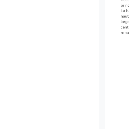
prin
La h
haut
larg
cent
robu