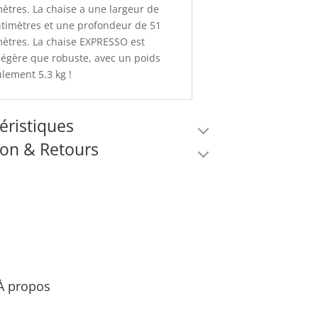
ètres. La chaise a une largeur de
timètres et une profondeur de 51
ètres. La chaise EXPRESSO est
légère que robuste, avec un poids
lement 5.3 kg !
éristiques
son & Retours
mations complémentaires
ormations
viron 10 à 15 jours
n en France
plémentaires
agel est notre partenaire de livraison
Poids
5.3 kg
dans la logistique. Il s'agit de l'un des
ondiaux dans ce domaine, notamment
Dimensions
46 × 51 × 80 cm
À propos
n de la chaîne logistique, transport
Blanc, Bleu pastel,
fret aérien et transport de marchandises