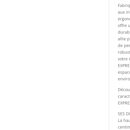
Fabriq
aux in
ergon
offre 
durabi
allie 
de per
robust
votre 
EXPRES
espace
envir
Décou
caract
EXPRE
SES D
La hau
centim