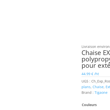
Livraison environ
Chaise E
polyprop
pour exté
44.99
€
/ht
UGS :
Ch_Exp_Ro
plans
,
Chaise
,
Ex
Brand :
Tigaone
Couleurs