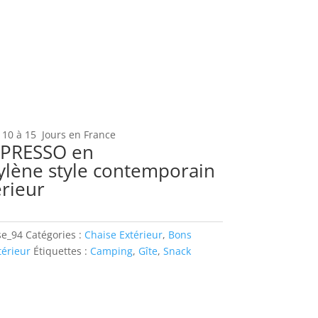
 10 à 15 Jours en France
XPRESSO en
ylène style contemporain
rieur
se_94
Catégories :
Chaise Extérieur
,
Bons
térieur
Étiquettes :
Camping
,
Gîte
,
Snack