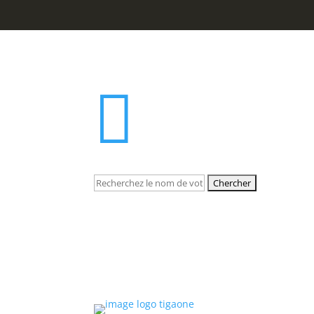

Rechercher: