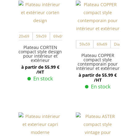
120x69
59x59
69x69
120x69
59x59
69x69
Diametre 60
Plateau CORTEN
compact style design
Plateau COPPER
pour intérieur et
compact style
extérieur
contemporain pour
à partir de
55.99
€
intérieur et extérieur
/HT
à partir de
55.99
€
En stock
/HT
En stock
Ce
produit
Ce
a
produit
plusieurs
a
variations.
plusieurs
Les
variations.
options
Les