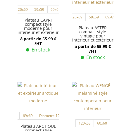
peuvent
options
120x69
59x59
69x69
être
peuvent
120x69
59x59
69x69
choisies
être
Plateau CAPRI
compact style
sur
choisies
Plateau ASTER
moderne pour
compact style
intérieur et extérieur
la
sur
vintage pour
à partir de
55.99
€
intérieur et extérieur
page
la
/HT
à partir de
55.99
€
En stock
du
page
/HT
En stock
Ce
produit
du
produit
Ce
produit
a
produit
plusieurs
a
variations.
plusieurs
Les
variations.
options
Les
peuvent
options
59x59
69x69
Diametre 120
Diametre 60
être
peuvent
120x68
60x60
choisies
être
Plateau ARCTIQUE
compact style