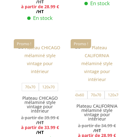
/HT
En stock
à partir de
28.99
€
produit
du
Ce
/HT
produit
En stock
produit
Ce
a
produit
plusieurs
a
variations.
Promo !
Promo !
plusieurs
Les
variations.
options
Les
peuvent
options
être
peuvent
choisies
70x70
120x70
être
sur
60x60
70x70
120x70
choisies
Plateau CHICAGO
la
mélaminé style
sur
Plateau CALIFORNIA
page
vintage pour
mélaminé style
intérieur
la
du
vintage pour
à partir de
39.99
€
intérieur
page
produit
/HT
à partir de
34.99
€
à partir de
33.99
€
du
/HT
/HT
à partir de
28.99
€
produit