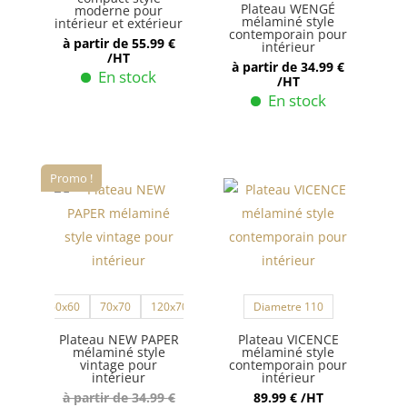
sur
choisies
Plateau WENGÉ
moderne pour
mélaminé style
intérieur et extérieur
la
sur
contemporain pour
à partir de
55.99
€
intérieur
page
la
/HT
à partir de
34.99
€
En stock
du
page
/HT
En stock
Ce
produit
du
produit
Ce
produit
a
produit
plusieurs
a
Promo !
variations.
plusieurs
Les
variations.
options
Les
peuvent
options
être
peuvent
60x60
70x70
120x70
Diametre 110
choisies
être
sur
choisies
Plateau NEW PAPER
Plateau VICENCE
mélaminé style
mélaminé style
la
sur
vintage pour
contemporain pour
intérieur
intérieur
page
la
à partir de
34.99
€
89.99
€
/HT
du
page