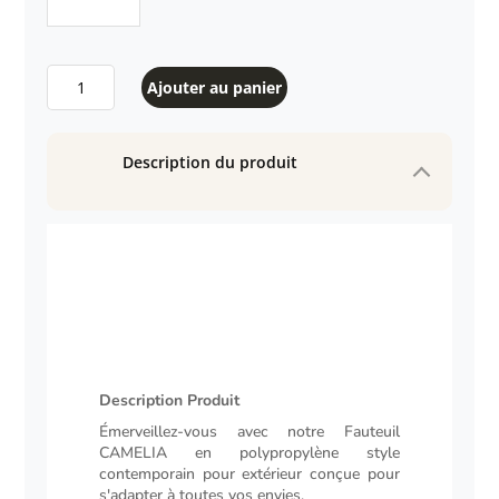
quantité
Ajouter au panier
de
Fauteuil
CAMELIA
Description du produit
en
polypropylène
style
contemporain
pour
extérieur
Description Produit
Description
Émerveillez-vous avec notre Fauteuil
CAMELIA en polypropylène style
contemporain pour extérieur conçue pour
s'adapter à toutes vos envies.