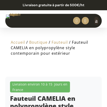
Livraison gratuite à partir de 500€/ht


Accueil
/
Boutique
/
Fauteuil
/ Fauteuil
CAMELIA en polypropylène style
contemporain pour extérieur
Livraison environ 10 à 15 Jours en
France
Fauteuil CAMELIA en
polypropylène style