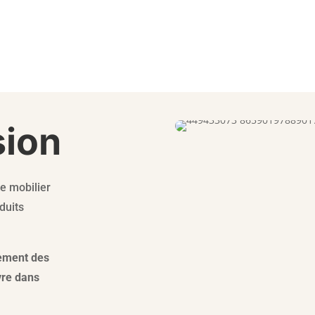
sion
e mobilier
duits
uement des
vre dans