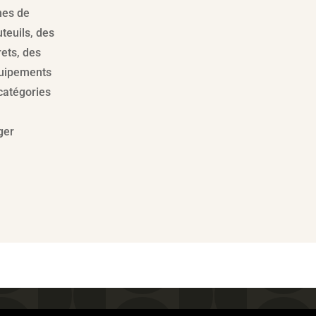
mes de
teuils, des
ets, des
équipements
catégories
ger